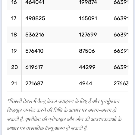
​​​16​​
464041
199874
663916
​​​17​​
498825
165091
663916
​​​18​​
536216
127699
663916
​​​19​​
576410
87506
663916
20​​
619617
44299
663916
21
271687
4944
276632
*पिछली टेबल में वैल्यू केवल उदाहरण के लिए हैं और पुनर्भुगतान
शिड्यूल जनरेट करने की तिथि के आधार पर अलग-अलग हो
सकती है. एप्लीकेंट की प्रोफाइल और लोन की आवश्यकताओं के
आधार पर वास्तविक वैल्यू अलग हो सकती है.