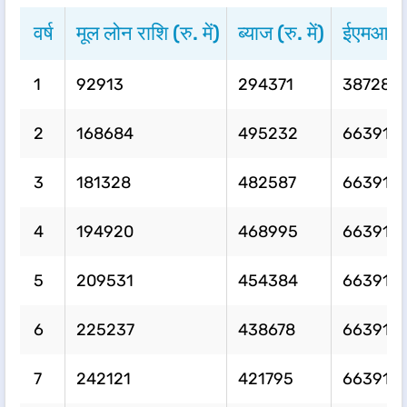
​​​वर्ष​​ ​​​
मूल लोन राशि (रु. में)​​
​​​ब्याज (रु. में)​​
​​​ईएमआई राश
1
92913
294371
387284
2
168684
495232
663916
3
181328
482587
663916
4
194920
468995
663916
5
209531
454384
663916
6
225237
438678
663916
7
242121
421795
663916