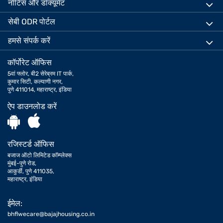
नोटिस और डॉक्यूमेंट
सेबी ODR पोर्टल
हमसे संपर्क करें
कॉर्पोरेट ऑफिस
5वां फ्लोर, बी2 सेरेब्रम IT पार्क,
कुमार सिटी, कल्याणी नगर,
पुणे 411014, महाराष्ट्र, इंडिया
ऐप डाउनलोड करें
रजिस्टर्ड ऑफिस
बजाज ऑटो लिमिटेड कॉम्प्लेक्स
मुंबई-पुणे रोड,
आकुर्डी, पुणे 411035,
महाराष्ट्र, इंडिया
ईमेल:
bhflwecare@bajajhousing.co.in