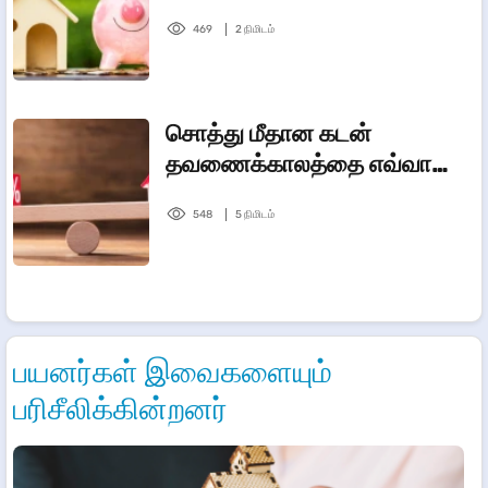
469
2 நிமிடம்
சொத்து மீதான கடன்
தவணைக்காலத்தை எவ்வாறு
தீர்மானிப்பது
548
5 நிமிடம்
பயனர்கள் இவைகளையும்
பரிசீலிக்கின்றனர்