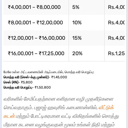
₹4,00,001 – ₹8,00,000
5%
Rs.4,00
₹8,00,001 – ₹12,00,000
10%
Rs.4,00
₹12,00,001 – ₹16,00,000
15%
Rs.4,00
₹16,00,001 – ₹17,25,000
20%
Rs.1,25,
மேலே உள்ள அட்டவணையின் அடிப்படையில், மொத்த வரி பொறுப்பு:
மொத்த வரி (செஸ்-க்கு முன்னர்)
- ₹1,45,000
செஸ் (4%)
- ₹5,800
மொத்த வரி பொறுப்பு
- ₹1,50,800
வரிகளில் சேமிப்பதற்கான எளிதான வழி முதலீடுகளை
செய்வதாகும். பஜாஜ் ஹவுசிங் ஃபைனான்ஸில்,
வீட்டுக்
கடன்
மற்றும் போட்டிகரமான வட்டி விகிதங்களில் சொத்து
மீதான கடனை வழங்குவதன் மூலம் உங்கள் நிதி மற்றும்