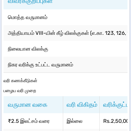
விவரக்குறிப்புகள்
மொத்த வருமானம்
அத்தியாயம் VIII-யின் கீழ் விலக்குகள் (எ.கா. 123, 126,
நிலையான விலக்கு
நிகர வரிக்கு உட்பட்ட வருமானம்
வரி கணக்கீடுகள்
பழைய வரி முறை
வருமான வகை
வரி விகிதம்
வரிக்குட
₹2.5 இலட்சம் வரை
இல்லை
Rs.2,50,00