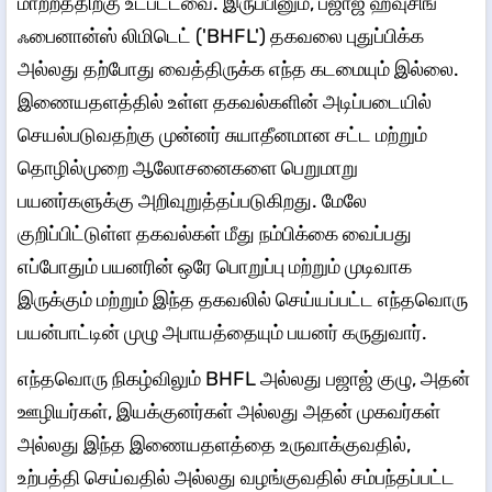
மாற்றத்திற்கு உட்பட்டவை. இருப்பினும், பஜாஜ் ஹவுசிங்
ஃபைனான்ஸ் லிமிடெட் ('BHFL') தகவலை புதுப்பிக்க
அல்லது தற்போது வைத்திருக்க எந்த கடமையும் இல்லை.
இணையதளத்தில் உள்ள தகவல்களின் அடிப்படையில்
செயல்படுவதற்கு முன்னர் சுயாதீனமான சட்ட மற்றும்
தொழில்முறை ஆலோசனைகளை பெறுமாறு
பயனர்களுக்கு அறிவுறுத்தப்படுகிறது. மேலே
குறிப்பிட்டுள்ள தகவல்கள் மீது நம்பிக்கை வைப்பது
எப்போதும் பயனரின் ஒரே பொறுப்பு மற்றும் முடிவாக
இருக்கும் மற்றும் இந்த தகவலில் செய்யப்பட்ட எந்தவொரு
பயன்பாட்டின் முழு அபாயத்தையும் பயனர் கருதுவார்.
எந்தவொரு நிகழ்விலும் BHFL அல்லது பஜாஜ் குழு, அதன்
ஊழியர்கள், இயக்குனர்கள் அல்லது அதன் முகவர்கள்
அல்லது இந்த இணையதளத்தை உருவாக்குவதில்,
உற்பத்தி செய்வதில் அல்லது வழங்குவதில் சம்பந்தப்பட்ட