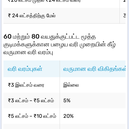
₹ 24 லட்சத்திற்கு மேல்
3
60 மற்றும் 80 வயதுக்குட்பட்ட மூத்த
குடிமக்களுக்கான பழைய வரி முறையின் கீழ்
வருமான வரி வரம்பு
வரி வரம்புகள்
வருமான வரி விகிதங்கள்
₹3 இலட்சம் வரை
இல்லை
₹3 லட்சம் – ₹5 லட்சம்
5%
₹5 லட்சம் – ₹10 லட்சம்
20%