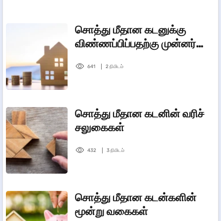
சொத்து மீதான கடனுக்கு
விண்ணப்பிப்பதற்கு முன்னர்
தெரிந்து கொள்ள வேண்டிய
641
2 நிமிடம்
விஷயங்கள்
சொத்து மீதான கடனின் வரிச்
சலுகைகள்
432
3 நிமிடம்
சொத்து மீதான கடன்களின்
மூன்று வகைகள்