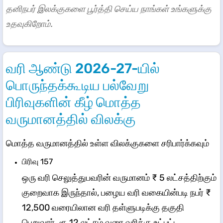
தனிநபர் இலக்குகளை பூர்த்தி செய்ய நாங்கள் உங்களுக்கு
உதவுகிறோம்.
வரி ஆண்டு 2026-27-யில்
பொருந்தக்கூடிய பல்வேறு
பிரிவுகளின் கீழ் மொத்த
வருமானத்தில் விலக்கு
​​​மொத்த வருமானத்தில் உள்ள விலக்குகளை சரிபார்க்கவும் ​​
​​​பிரிவு 157
ஒரு வரி செலுத்துபவரின் வருமானம் ₹ 5 லட்சத்திற்கும்
குறைவாக இருந்தால், பழைய வரி வகையின்படி நபர் ₹
12,500 வரையிலான வரி தள்ளுபடிக்கு தகுதி
பெறுவார். ரூ.12 லட்சம் வரை வரிக்கு உட்பட்ட