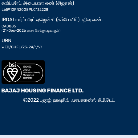
கார்ப்பரேட் அடையாள எண் (சிஐஎன்)
L65910PN2008PLC132228
IRDAI கார்ப்பரேட் ஏஜென்சி (கம்போசிட்) பதிவு எண்.
CA0885
(21-Dec-2026 வரை செல்லுபடியாகும்)
URN
WEB/BHFL/23-24/1/V1
2022 பஜாஜ் ஹவுசிங் ஃபைனான்ஸ் லிமிடெட்