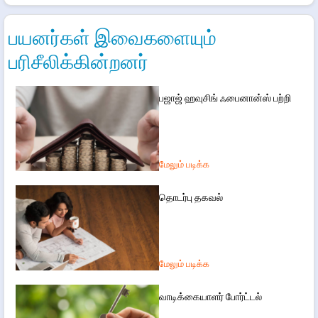
பயனர்கள் இவைகளையும்
பரிசீலிக்கின்றனர்
பஜாஜ் ஹவுசிங் ஃபைனான்ஸ் பற்றி
மேலும் படிக்க
தொடர்பு தகவல்
மேலும் படிக்க
வாடிக்கையாளர் போர்ட்டல்