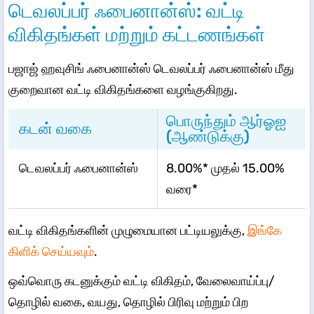
டெவலப்பர் ஃபைனான்ஸ்: வட்டி
விகிதங்கள் மற்றும் கட்டணங்கள்
பஜாஜ் ஹவுசிங் ஃபைனான்ஸ் டெவலப்பர் ஃபைனான்ஸ் மீது
குறைவான வட்டி விகிதங்களை வழங்குகிறது.
பொருந்தும் ஆர்ஓஐ
கடன் வகை
(ஆண்டுக்கு)
டெவலப்பர் ஃபைனான்ஸ்
8.00%* முதல் 15.00%
வரை*
வட்டி விகிதங்களின் முழுமையான பட்டியலுக்கு,
இங்கே
கிளிக் செய்யவும்
.
ஒவ்வொரு கடனுக்கும் வட்டி விகிதம், வேலைவாய்ப்பு/
தொழில் வகை, வயது, தொழில் பிரிவு மற்றும் பிற