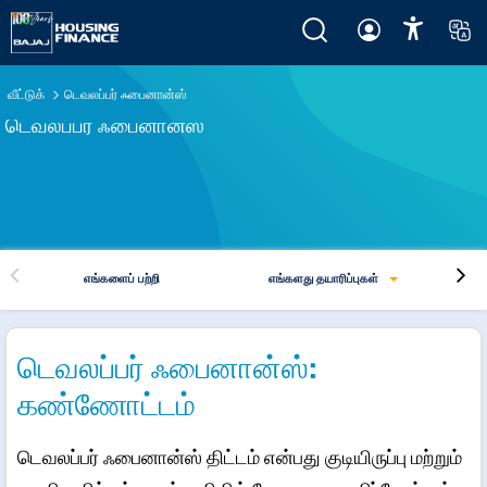
வீட்டுக்
டெவலப்பர் ஃபைனான்ஸ்
டெவலப்பர் ஃபைனான்ஸ்
எங்களைப் பற்றி
எங்களது தயாரிப்புகள்
டெவலப்பர் ஃபைனான்ஸ்:
கண்ணோட்டம்
டெவலப்பர் ஃபைனான்ஸ் திட்டம் என்பது குடியிருப்பு மற்றும்