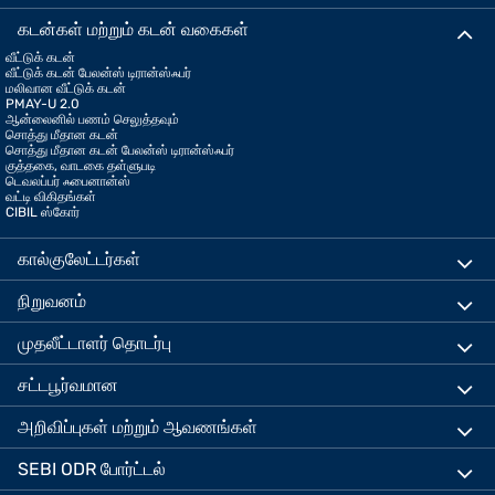
கடன்கள் மற்றும் கடன் வகைகள்
வீட்டுக் கடன்
வீட்டுக் கடன் பேலன்ஸ் டிரான்ஸ்ஃபர்
மலிவான வீட்டுக் கடன்
PMAY-U 2.0
ஆன்லைனில் பணம் செலுத்தவும்
சொத்து மீதான கடன்
சொத்து மீதான கடன் பேலன்ஸ் டிரான்ஸ்ஃபர்
குத்தகை, வாடகை தள்ளுபடி
டெவலப்பர் ஃபைனான்ஸ்
வட்டி விகிதங்கள்
CIBIL ஸ்கோர்
கால்குலேட்டர்கள்
நிறுவனம்
முதலீட்டாளர் தொடர்பு
சட்டபூர்வமான
அறிவிப்புகள் மற்றும் ஆவணங்கள்
SEBI ODR போர்ட்டல்