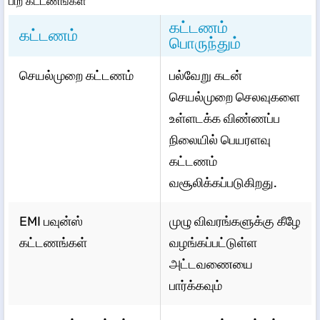
பிற கட்டணங்கள்
கட்டணம்
கட்டணம்
பொருந்தும்
செயல்முறை கட்டணம்
பல்வேறு கடன்
செயல்முறை செலவுகளை
உள்ளடக்க விண்ணப்ப
நிலையில் பெயரளவு
கட்டணம்
வசூலிக்கப்படுகிறது.
EMI பவுன்ஸ்
முழு விவரங்களுக்கு கீழே
கட்டணங்கள்
வழங்கப்பட்டுள்ள
அட்டவணையை
பார்க்கவும்