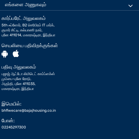
எங்களை அணுகவும்
கார்ப்பரேட் அலுவலகம்
5th ஃப்ளோர், B2 செரிபிரம் IT பார்க்,
குமார் சிட்டி, கல்யாணி நகர்,
புனே 411014, மகாராஷ்டிரா, இந்தியா
செயலியை பதிவிறக்குங்கள்
பதிவு அலுவலகம்
பஜாஜ் ஆட்டோ லிமிடெட் காம்ப்ளக்ஸ்
மும்பை-புனே ரோடு,
அகுர்தி, புனே 411035,
மகாராஷ்டிரா, இந்தியா
இமெயில்:
bhflwecare@bajajhousing.co.in
போன்:
02245297300