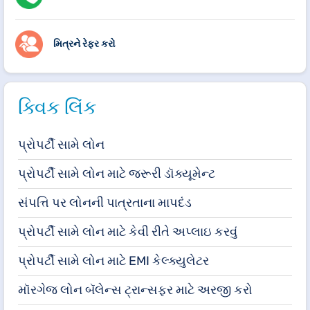
મિત્રને રેફર કરો
ક્વિક લિંક
પ્રોપર્ટી સામે લોન
પ્રોપર્ટી સામે લોન માટે જરૂરી ડૉક્યૂમેન્ટ
સંપત્તિ પર લોનની પાત્રતાના માપદંડ
પ્રોપર્ટી સામે લોન માટે કેવી રીતે અપ્લાઇ કરવું
પ્રોપર્ટી સામે લોન માટે EMI કેલ્ક્યુલેટર
મૉરગેજ લોન બૅલેન્સ ટ્રાન્સફર માટે અરજી કરો