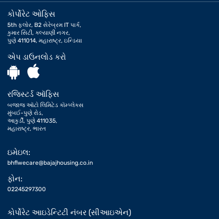
કોર્પોરેટ ઓફિસ
5th ફ્લોર, B2 સેરેબ્રમ IT પાર્ક,
કુમાર સિટી, કલ્યાણી નગર,
પુણે 411014, મહારાષ્ટ્ર, ઇન્ડિયા
એપ ડાઉનલોડ કરો
રજિસ્ટર્ડ ઑફિસ
બજાજ ઑટો લિમિટેડ કૉમ્પ્લેક્સ
મુંબઈ-પુણે રોડ,
આકુર્ડી, પુણે 411035,
મહારાષ્ટ્ર, ભારત
ઇમેઇલ:
bhflwecare@bajajhousing.co.in
ફોન:
02245297300
કોર્પોરેટ આઇડેન્ટિટી નંબર (સીઆઇએન)