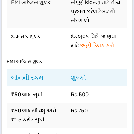
EMI બાઉન્સ શુલ્ક
સંપૂર્ણ વિવરણ માટે નીચે
પ્રદાન કરેલ ટેબલનો
સંદર્ભ લો
દંડાત્મક શુલ્ક
દંડ શુલ્ક વિશે જાણવા
માટે
અહીં ક્લિક કરો
EMI બાઉન્સ શુલ્ક
લોનની રકમ
શુલ્કો
₹50 લાખ સુધી
Rs.500
₹50 લાખથી વધુ અને
Rs.750
₹1.5 કરોડ સુધી