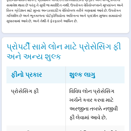
ફાઇનાન્શિયલ શક્તિ, પ્રાથમિક કોલેટરલ સિક્યોરિટીની પ્રકૃતિ અને વેલ્યૂ વગેરેનો
સમાવેશ થાય છે પરંતુ તે સુધી જ મર્યાદિત નથી. ઉપરોક્ત વેરિયેબલ્સને મૂલ્યાંકન અને
રિસ્ક ગ્રેડેશન માટે મુખ્ય અન્ડરરાઇટિંગ વેરિયેબલ તરીકે ગણવામાં આવે છે. ઉપરોક્ત
ગતિશીલ છે અને ભૂતકાળના પોર્ટફોલિયોના અસ્તિત્વ અને પ્રદર્શન મુજબ સમયાંતરે
સુધારવામાં આવે છે, અને તેથી તે ફેરફારને આધિન છે.
પ્રોપર્ટી સામે લોન માટે પ્રોસેસિંગ ફી
અને અન્ય શુલ્ક
ફીનો પ્રકાર
શુલ્ક લાગુ
પ્રોસેસિંગ ફી
વિવિધ લોન પ્રોસેસિંગ
ખર્ચને કવર કરવા માટે
અરજીના તબક્કે નજીવી
ફી લેવામાં આવે છે.