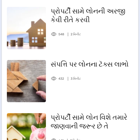
પ્રોપર્ટી સામે લોનની અરજી
કેવી રીતે કરવી
548
2 મિનીટ
સંપત્તિ પર લોનના ટૅક્સ લાભો
432
3 મિનીટ
પ્રોપર્ટી સામે લોન વિશે તમારે
જાણવાની જરૂર છે તે