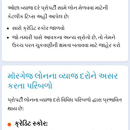
ઓછા વ્યાજ દરે પ્રોપર્ટી સામે લોન મેળવવા માટેની
કેટલીક ટિપ્સ અહીં આપેલ છે:
સારો ક્રેડિટ સ્કોર જાળવો
જો તમારી પાસે આવકના અન્ય સ્રોતો છે, તો તેમને
ઉચ્ચ પરત ચુકવણીની ક્ષમતા બતાવવા માટે જાહેર કરો
મૉરગેજ લોનના વ્યાજ દરોને અસર
કરતા પરિબળો
પ્રોપર્ટી લોનના વ્યાજ દરો વિવિધ પરિબળો દ્વારા પ્રભાવિત
થાય છે:
ક્રેડિટ સ્કોર: