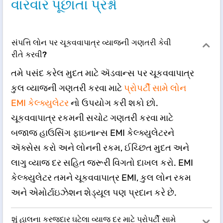
વારંવાર પૂછાતા પ્રશ્નો
સંપત્તિ લોન પર ચૂકવવાપાત્ર વ્યાજની ગણતરી કેવી
રીતે કરવી?
તમે પસંદ કરેલ મુદત માટે ઍડવાન્સ પર ચૂકવવાપાત્ર
કુલ વ્યાજની ગણતરી કરવા માટે
પ્રોપર્ટી સામે લોન
EMI કેલ્ક્યુલેટર
નો ઉપયોગ કરી શકો છો.
ચૂકવવાપાત્ર રકમની સચોટ ગણતરી કરવા માટે
બજાજ હાઉસિંગ ફાઇનાન્સ EMI કેલ્ક્યુલેટરને
ઍક્સેસ કરો અને લોનની રકમ, ઈચ્છિત મુદત અને
લાગુ વ્યાજ દર સહિત જરૂરી વિગતો દાખલ કરો. EMI
કેલ્ક્યુલેટર તમને ચૂકવવાપાત્ર EMI, કુલ લોન રકમ
અને એમોર્ટાઇઝેશન શેડ્યૂલ પણ પ્રદાન કરે છે.
શું હાલના કરજદાર ઘટેલા વ્યાજ દર માટે પ્રોપર્ટી સામે