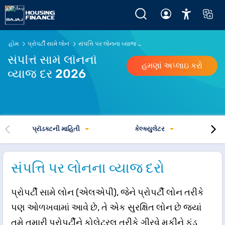
પ્રોપર્ટી સામે લોનનો વ્યાજ દર વાર્ષિક @8.50%* થી શરૂ થાય છે - 
હોમ
પ્રોપર્ટી સામે લોન
સંપત્તિ પર લોનના વ્યાજ દરો
સંપત્તિ સામે લોનનો
હમણાં અપ્લાઇ કરો
વ્યાજ દર 2026
પ્રૉડક્ટની માહિતી
કેલ્ક્યુલેટર
સંપત્તિ પર લોનના વ્યાજ દરો
પ્રોપર્ટી સામે લોન (એલએપી), જેને પ્રોપર્ટી લોન તરીકે
પણ ઓળખવામાં આવે છે, તે એક સુરક્ષિત લોન છે જ્યાં
તમે તમારી પ્રોપર્ટીને કોલેટરલ તરીકે ગીરવે મૂકીને ફંડ