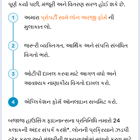
પૂર્ણ કર્યા પછી, મંજૂરી અને વિતરણ સરળ હોઈ શકે છે.
અમારા
પ્રોપર્ટી સામે લોન અરજી ફોર્મ
ની
મુલાકાત લો.
જરૂરી વ્યક્તિગત, આર્થિક અને સંપત્તિ સંબંધિત
વિગતો ભરો.
ઓટીપી દાખલ કરવા માટે આગળ વધો અને
આવશ્યક નાણાકીય વિગતો દાખલ કરો.
એપ્લિકેશન ફોર્મ ઑનલાઇન સબમિટ કરો.
બજાજ હાઉસિંગ ફાઇનાન્સના પ્રતિનિધિ તમારો 24
કલાકની અંદર સંપર્ક કરશે*. લોનની પ્રક્રિયાને ઝડપી
ટ્રૅક કરવા અને મંજૂરીની શક્યતાઓમાં સુધારો કરવા માટે