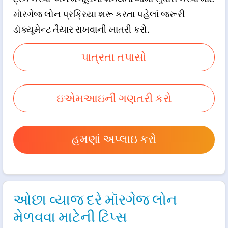
મૉરગેજ લોન પ્રક્રિયા શરૂ કરતા પહેલાં જરૂરી
ડૉક્યૂમેન્ટ તૈયાર રાખવાની ખાતરી કરો.
પાત્રતા તપાસો
ઇએમઆઇની ગણતરી કરો
હમણાં અપ્લાઇ કરો
ઓછા વ્યાજ દરે મૉરગેજ લોન
મેળવવા માટેની ટિપ્સ