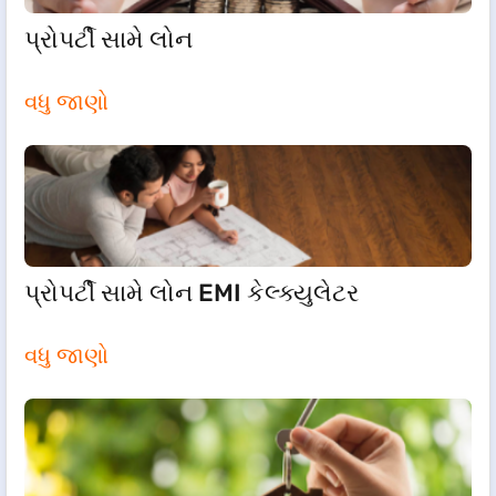
પ્રોપર્ટી સામે લોન
વધુ જાણો
પ્રોપર્ટી સામે લોન EMI કેલ્ક્યુલેટર
વધુ જાણો