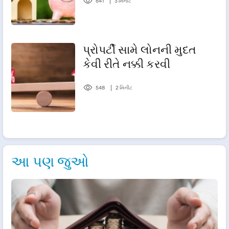
641
3 મિનીટ
પ્રોપર્ટી સામે લોનની મુદત
કેવી રીતે નક્કી કરવી
548
2 મિનીટ
આ પણ જુઓ