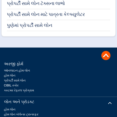
પ્રોપર્ટી સામે લોન ટૅક્સના લાભો
પ્રોપર્ટી સામે લોન માટે પાત્રતા કેલ્ક્યુલેટર
પુણેમાં પ્રોપર્ટી સામે લોન
અરજી ફોર્મ
ઑનલાઇન હોમ લોન
હોમ લોન
પ્રોપર્ટી સામે લોન
CIBIL સ્કોર
કસ્ટમર રેફરલ પ્રોગ્રામ
લોન અને પ્રૉડક્ટ
હોમ લોન
હોમ લોન બૅલેન્સ ટ્રાન્સફર