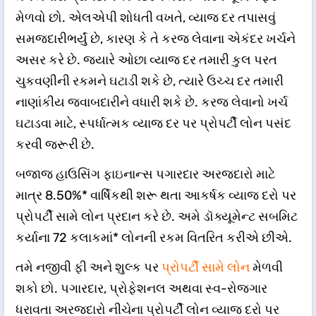
મેળવો છો. એલએપી શોધતી વખતે, વ્યાજ દર તપાસવું
સમજદારીભર્યું છે, કારણ કે તે કરજ લેવાના એકંદર ખર્ચને
અસર કરે છે. જ્યારે ઓછા વ્યાજ દર તમારી કુલ પરત
ચુકવણીની રકમને ઘટાડી શકે છે, ત્યારે ઉચ્ચ દર તમારી
નાણાંકીય જવાબદારીને વધારી શકે છે. કરજ લેવાનો ખર્ચ
ઘટાડવા માટે, સ્પર્ધાત્મક વ્યાજ દર પર પ્રોપર્ટી લોન પસંદ
કરવી જરૂરી છે.
બજાજ હાઉસિંગ ફાઇનાન્સ પગારદાર અરજદારો માટે
માત્ર 8.50%* વાર્ષિકથી શરૂ થતા આકર્ષક વ્યાજ દરો પર
પ્રોપર્ટી સામે લોન પ્રદાન કરે છે. અમે ડૉક્યૂમેન્ટ સબમિટ
કર્યાના 72 કલાકમાં* લોનની રકમ વિતરિત કરીએ છીએ.
તમે નજીવી ફી અને શુલ્ક પર
પ્રોપર્ટી સામે લોન
મેળવી
શકો છો. પગારદાર, પ્રોફેશનલ અથવા સ્વ-રોજગાર
ધરાવતા અરજદારો નીચેના પ્રોપર્ટી લોન વ્યાજ દરો પર