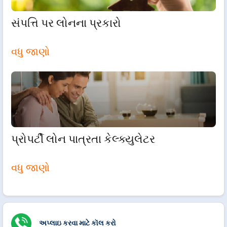
સંપત્તિ પર લોનના પ્રકારો
વધુ જાણો
પ્રોપર્ટી લોન પાત્રતા કેલ્ક્યુલેટર
વધુ જાણો
અપ્લાઇ કરવા માટે કૉલ કરો