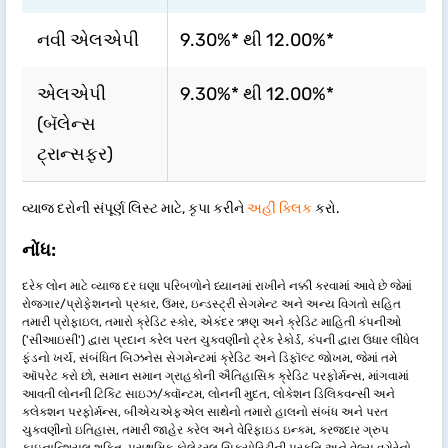
નવી એલએપી
9.30%* થી 12.00%*
એલએપી
9.30%* થી 12.00%*
(બૅલેન્સ
ટ્રાન્સફર)
વ્યાજ દરોની સંપૂર્ણ લિસ્ટ માટે, કૃપા કરીને
અહીં ક્લિક
કરો.
નોંધ:
દરેક લોન માટે વ્યાજ દર ઘણા પરિબળોને ધ્યાનમાં રાખીને નક્કી કરવામાં આવે છે જેમાં
રોજગાર/પ્રોફેશનનો પ્રકાર, ઉંમર, ઇન્ડસ્ટ્રી સેગમેન્ટ અને અન્ય વિગતો સહિત
તમારી પ્રોફાઇલ, તમારો ક્રેડિટ સ્કોર, એકંદર ઋણ અને ક્રેડિટ માહિતી કંપનીઓ
('સીઆઇસી') દ્વારા પ્રદાન કરેલ પરત ચુકવણીનો ટ્રેક રેકોર્ડ, કંપની દ્વારા ઉધાર લીધેલ
ફંડનો ખર્ચ, સંબંધિત બિઝનેસ સેગમેન્ટમાં ક્રેડિટ અને ડિફૉલ્ટ જોખમ, જેમાં તમે
ઑપરેટ કરો છો, સમાન સમાન ગ્રાહકોની ઐતિહાસિક ક્રેડિટ પરફોર્મન્સ, માંગવામાં
આવતી લોનની ટિકિટ સાઇઝ/ક્વૉન્ટમ, લોનની મુદત, લોકેશન ડિલિક્વન્સી અને
કલેક્શન પરફોર્મન્સ, બીએચએફએલ સાથેનો તમારો હાલનો સંબંધ અને પરત
ચુકવણીનો ઇતિહાસ, તમારી જાહેર કરેલ અને વેરિફાઇડ ઇન્કમ, કરજદાર ગ્રુપ