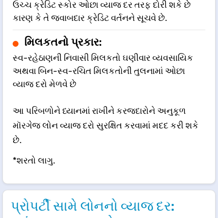
ઉચ્ચ ક્રેડિટ સ્કોર ઓછા વ્યાજ દર તરફ દોરી શકે છે
કારણ કે તે જવાબદાર ક્રેડિટ વર્તનને સૂચવે છે​​​.
મિલકતનો પ્રકાર:
સ્વ-રહેઠાણની નિવાસી મિલકતો ઘણીવાર વ્યવસાયિક
અથવા બિન-સ્વ-રચિત મિલકતોની તુલનામાં ઓછા
વ્યાજ દરો મેળવે છે​​
આ પરિબળોને ધ્યાનમાં રાખીને કરજદારોને અનુકૂળ
મૉરગેજ લોન વ્યાજ દરો સુરક્ષિત કરવામાં મદદ કરી શકે
છે.
*શરતો લાગુ.
પ્રોપર્ટી સામે લોનનો વ્યાજ દર: