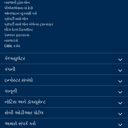
વ્યાજબી હોમ લોન
પીએમએવાય-U 2.0
ઑનલાઇન ચુકવણી કરો
પ્રોપર્ટી સામે લોન
પ્રોપર્ટી સામે લોન બૅલેન્સ ટ્રાન્સફર
લીઝ રેંટલ ડિસ્કાઉન્ટ
ડેવલપર ફાઇનાન્સ
વ્યાજ દરો
CIBIL સ્કોર
કેલ્ક્યુલેટર
કંપની
ઇન્વેસ્ટર સંબંધો
કાનૂની
નોટિસ અને ડૉક્યૂમેન્ટ
સેબી ઓડીઆર પોર્ટલ
અમારો સંપર્ક કરો