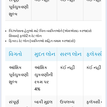
પૂર્વચુકવણી
શુલ્ક
બિઝનેસના હેતુઓ માટે બિન-વ્યક્તિઓને (એમએસઇ કરજદારો
સિવાય) ફ્લોટિંગ રેટ લોન
ફિક્સ્ડ રેટ લોન (વ્યક્તિઓ સહિત તમામ કરજદારો)
વિગતો
મુદત લોન
સરળ લોન
ફ્લૅક્સી 
આંશિક
આંશિક
કંઈ નહીં
કંઈ નહીં
પૂર્વચુકવણી
ચુકવણીની
શુલ્ક
રકમ પર
4%
સંપૂર્ણ
બાકી મુદ્દલ
ઉપલબ્ધ
ફ્લૅક્સી વ્