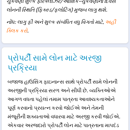
ચુકવણી શુલ્ક ફોરક્લોઝર/આંશિક-ચુકવણીના દિવસે
લોનની સ્થિતિ (ફિક્સ્ડ/ફ્લોટિંગ) મુજબ લાગુ થશે.
નોંધ: લાગુ ફી અને શુલ્ક સંબંધિત વધુ વિગતો માટે,
અહીં
ક્લિક કરો
.
પ્રોપર્ટી સામે લોન માટે અરજી
પ્રક્રિયા
બજાજ હાઉસિંગ ફાઇનાન્સ સાથે પ્રોપર્ટી સામે લોનની
અરજીની પ્રક્રિયા સરળ અને સીધી છે. વ્યક્તિઓએ
આગળ વધતા પહેલાં તમામ પાત્રતા આવશ્યકતાઓને
પૂર્ણ કરવાનો પ્રયત્ન કરવો જોઈએ અને તેમની
મંજૂરીની શક્યતાઓ વધારવા માટે અરજી કરવી જોઈએ.
એકવાર અરજદારો પ્રોપર્ટી લોન માટે પાત્રતાના માપદંડ