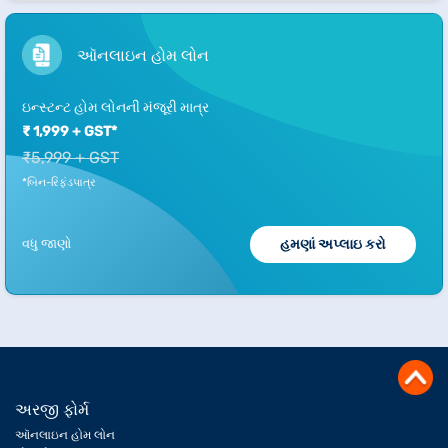
ઑનલાઇન હોમ લોન
ઇન્સ્ટન્ટ હોમ લોનની મંજૂરી માત્ર
₹ 1,999 + GST*
₹5,999 + GST
*બિન-રિફંડપાત્ર
વધુ જાણો
હમણાં અપ્લાઇ કરો
અરજી ફોર્મ
ઑનલાઇન હોમ લોન