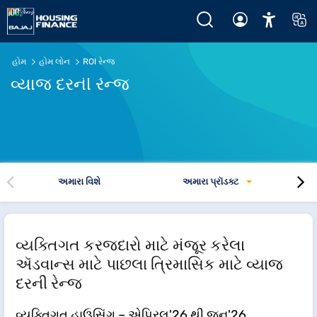
હોમ
હોમ લોન
ROI રેન્જ
વ્યાજ દરની રેન્જ
અમારા વિશે
અમારા પ્રૉડક્ટ
વ્યક્તિગત કરજદારો માટે મંજૂર કરેલા
ઍડવાન્સ માટે પાછલા ત્રિમાસિક માટે વ્યાજ
દરની રેન્જ
વ્યક્તિગત હાઉસિંગ – એપ્રિલ'26 થી જૂન'26