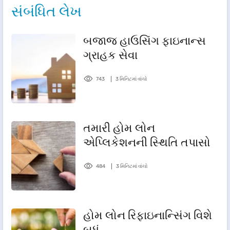
સંબંધિત લેખ
બજાજ હાઉસિંગ ફાઇનાન્સ
ગ્રાહક સેવા
743
3 મિનિટમાં વાંચો
તમારી હોમ લોન
એપ્લિકેશનની સ્થિતિ તપાસો
484
3 મિનિટમાં વાંચો
હોમ લોન રિફાઇનાન્સિંગ વિશે
બધું