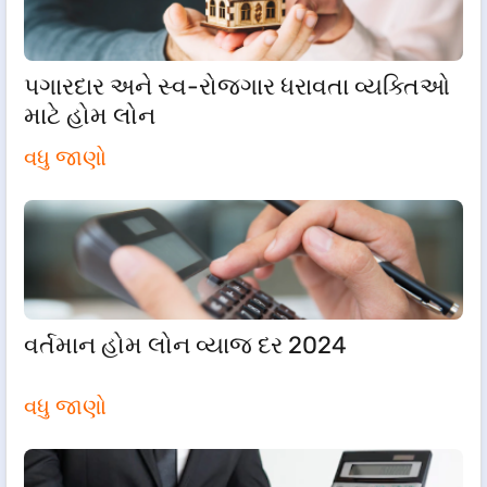
પગારદાર અને સ્વ-રોજગાર ધરાવતા વ્યક્તિઓ
માટે હોમ લોન
વધુ જાણો
વર્તમાન હોમ લોન વ્યાજ દર 2024
વધુ જાણો