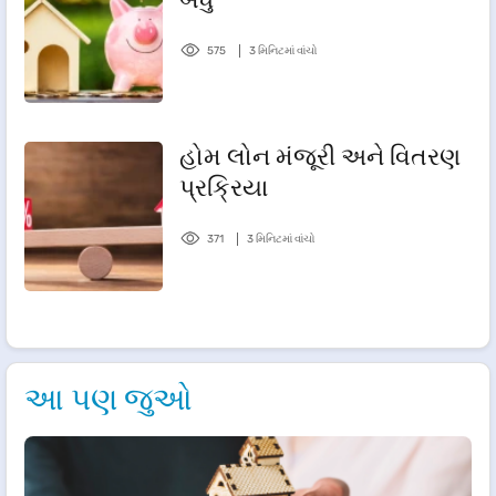
575
3 મિનિટમાં વાંચો
હોમ લોન મંજૂરી અને વિતરણ
પ્રક્રિયા
371
3 મિનિટમાં વાંચો
આ પણ જુઓ