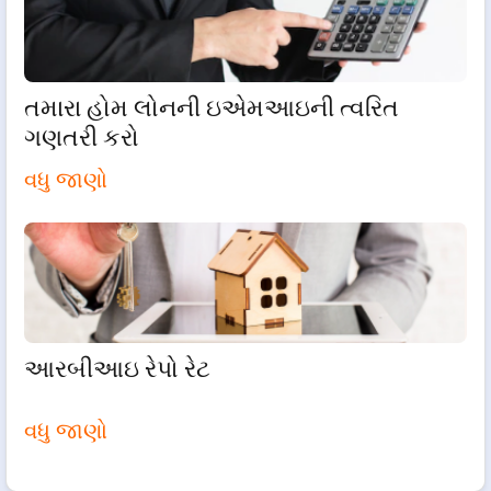
તમારા હોમ લોનની ઇએમઆઇની ત્વરિત
ગણતરી કરો
વધુ જાણો
આરબીઆઇ રેપો રેટ
વધુ જાણો