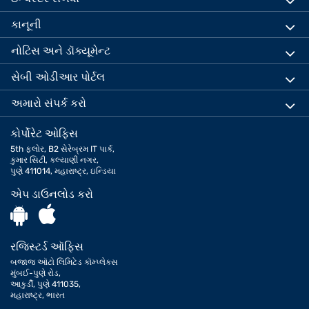
કાનૂની
નોટિસ અને ડૉક્યૂમેન્ટ
સેબી ઓડીઆર પોર્ટલ
અમારો સંપર્ક કરો
કોર્પોરેટ ઓફિસ
5th ફ્લોર, B2 સેરેબ્રમ IT પાર્ક,
કુમાર સિટી, કલ્યાણી નગર,
પુણે 411014, મહારાષ્ટ્ર, ઇન્ડિયા
એપ ડાઉનલોડ કરો
રજિસ્ટર્ડ ઑફિસ
બજાજ ઑટો લિમિટેડ કૉમ્પ્લેક્સ
મુંબઈ-પુણે રોડ,
આકુર્ડી, પુણે 411035,
મહારાષ્ટ્ર, ભારત