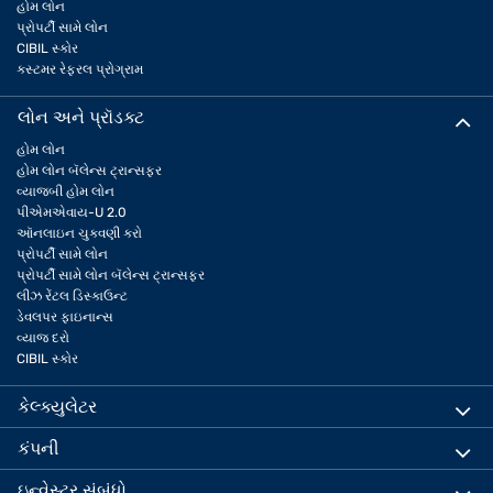
હોમ લોન
પ્રોપર્ટી સામે લોન
CIBIL સ્કોર
કસ્ટમર રેફરલ પ્રોગ્રામ
લોન અને પ્રૉડક્ટ
હોમ લોન
હોમ લોન બૅલેન્સ ટ્રાન્સફર
વ્યાજબી હોમ લોન
પીએમએવાય-U 2.0
ઑનલાઇન ચુકવણી કરો
પ્રોપર્ટી સામે લોન
પ્રોપર્ટી સામે લોન બૅલેન્સ ટ્રાન્સફર
લીઝ રેંટલ ડિસ્કાઉન્ટ
ડેવલપર ફાઇનાન્સ
વ્યાજ દરો
CIBIL સ્કોર
કેલ્ક્યુલેટર
કંપની
ઇન્વેસ્ટર સંબંધો