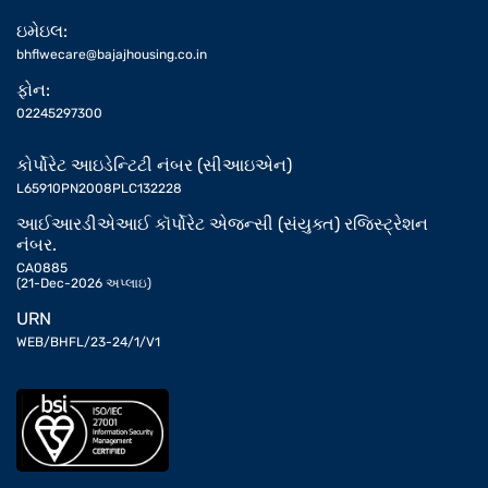
ઇમેઇલ:
bhflwecare@bajajhousing.co.in
ફોન:
02245297300
કોર્પોરેટ આઇડેન્ટિટી નંબર (સીઆઇએન)
L65910PN2008PLC132228
આઈઆરડીએઆઈ કૉર્પોરેટ એજન્સી (સંયુક્ત) રજિસ્ટ્રેશન
નંબર.
CA0885
(21-Dec-2026 અપ્લાઇ)
URN
WEB/BHFL/23-24/1/V1