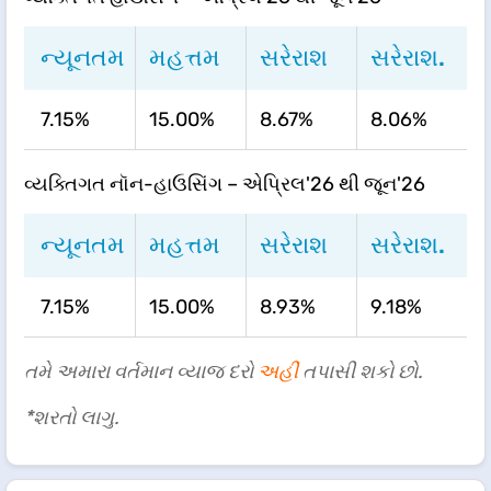
ન્યૂનતમ
મહત્તમ
સરેરાશ
સરેરાશ.
7.15%
15.00%
8.67%
8.06%
વ્યક્તિગત નૉન-હાઉસિંગ – એપ્રિલ'26 થી જૂન'26
ન્યૂનતમ
મહત્તમ
સરેરાશ
સરેરાશ.
7.15%
15.00%
8.93%
9.18%
તમે અમારા વર્તમાન વ્યાજ દરો
અહીં
તપાસી શકો છો.
*શરતો લાગુ.