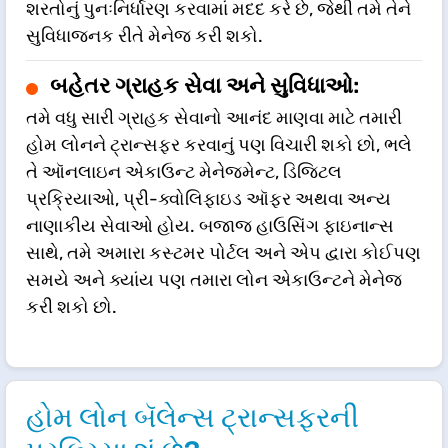
શરતોનું પુનઃનિર્ધારણ કરવામાં મદદ કરે છે, જેથી તમે તેને
સુવિધાજનક રીતે મેનેજ કરી શકો.
બહેતર ગ્રાહક સેવા અને સુવિધાઓ:
તમે વધુ સારી ગ્રાહક સેવાનો આનંદ માણવા માટે તમારી
હોમ લોનને ટ્રાન્સફર કરવાનું પણ વિચારી શકો છો, ભલે
તે ઑનલાઇન એકાઉન્ટ મેનેજમેન્ટ, ડિજિટલ
પ્રક્રિયાઓ, પ્રી-ક્વોલિફાઇડ ઑફર અથવા અન્ય
નાણાકીય સેવાઓ હોય. બજાજ હાઉસિંગ ફાઇનાન્સ
સાથે, તમે અમારા કસ્ટમર પોર્ટલ અને એપ દ્વારા કોઈપણ
સમયે અને ક્યાંય પણ તમારા લોન એકાઉન્ટને મેનેજ
કરી શકો છો.
હોમ લોન બૅલેન્સ ટ્રાન્સફરની