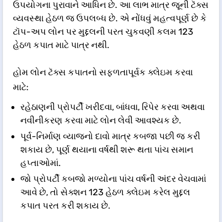
ઉપયોગના પુરાવાને આધિન છે. આ લાભ માત્ર જૂની ટૅક્સ
વ્યવસ્થા હેઠળ જ ઉપલબ્ધ છે. એ નોંધવું મહત્વપૂર્ણ છે કે
ટૉપ-અપ લોન પર મુદ્દલની પરત ચુકવણી કલમ 123
હેઠળ કપાત માટે પાત્ર નથી.
હોમ લોન ટૅક્સ કપાતનો સફળતાપૂર્વક ક્લેઇમ કરવા
માટે:
રહેઠાણની પ્રોપર્ટી ખરીદવા, બાંધવા, રિપેર કરવા અથવા
નવીનીકરણ કરવા માટે લોન લેવી આવશ્યક છે.
પૂર્વ-નિર્માણ વ્યાજનો દાવો માત્ર કબજા પછી જ કરી
શકાય છે, પૂર્ણ થયાના વર્ષથી શરૂ થતા પાંચ સમાન
હપ્તાઓમાં.
જો પ્રોપર્ટી કબજો મળ્યોના પાંચ વર્ષની અંદર વેચવામાં
આવે છે, તો સેક્શન 123 હેઠળ ક્લેઇમ કરેલ મુદ્દલ
કપાત પરત કરી શકાય છે.