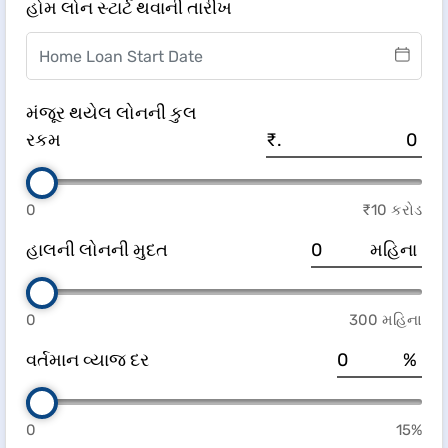
હોમ લોન સ્ટાર્ટ થવાની તારીખ
મંજૂર થયેલ લોનની કુલ
રકમ
₹.
0
₹10 કરોડ
હાલની લોનની મુદત
મહિના
0
300 મહિના
વર્તમાન વ્યાજ દર
%
0
15%