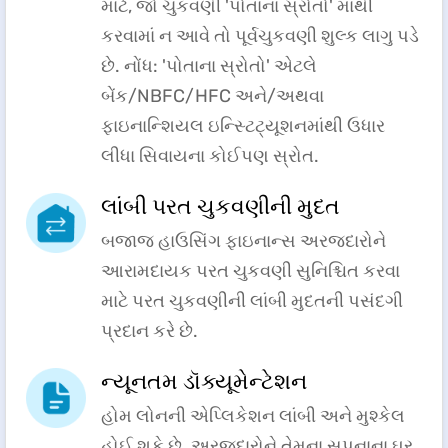
માટે, જો ચુકવણી 'પોતાના સ્રોતો' માંથી
કરવામાં ન આવે તો પૂર્વચુકવણી શુલ્ક લાગુ પડે
છે. નોંધ: 'પોતાના સ્રોતો' એટલે
બેંક/NBFC/HFC અને/અથવા
ફાઇનાન્શિયલ ઇન્સ્ટિટ્યૂશનમાંથી ઉધાર
લીધા સિવાયના કોઈપણ સ્રોત.
લાંબી પરત ચુકવણીની મુદત
બજાજ હાઉસિંગ ફાઇનાન્સ અરજદારોને
આરામદાયક પરત ચુકવણી સુનિશ્ચિત કરવા
માટે પરત ચુકવણીની લાંબી મુદતની પસંદગી
પ્રદાન કરે છે.
ન્યૂનતમ ડૉક્યૂમેન્ટેશન
હોમ લોનની એપ્લિકેશન લાંબી અને મુશ્કેલ
હોઈ શકે છે. અરજદારોને તેમના સપનાના ઘર