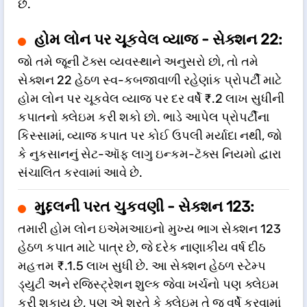
છે.
હોમ લોન પર ચૂકવેલ વ્યાજ - સેક્શન 22:
જો તમે જૂની ટૅક્સ વ્યવસ્થાને અનુસરો છો, તો તમે
સેક્શન 22 હેઠળ સ્વ-કબજાવાળી રહેણાંક પ્રોપર્ટી માટે
હોમ લોન પર ચૂકવેલ વ્યાજ પર દર વર્ષે ₹.2 લાખ સુધીની
કપાતનો ક્લેઇમ કરી શકો છો. ભાડે આપેલ પ્રોપર્ટીના
કિસ્સામાં, વ્યાજ કપાત પર કોઈ ઉપલી મર્યાદા નથી, જો
કે નુકસાનનું સેટ-ઑફ લાગુ ઇન્કમ-ટૅક્સ નિયમો દ્વારા
સંચાલિત કરવામાં આવે છે.
મુદ્દલની પરત ચુકવણી - સેક્શન 123:
તમારી હોમ લોન ઇએમઆઇનો મુખ્ય ભાગ સેક્શન 123
હેઠળ કપાત માટે પાત્ર છે, જે દરેક નાણાકીય વર્ષ દીઠ
મહત્તમ ₹.1.5 લાખ સુધી છે. આ સેક્શન હેઠળ સ્ટેમ્પ
ડ્યુટી અને રજિસ્ટ્રેશન શુલ્ક જેવા ખર્ચનો પણ ક્લેઇમ
કરી શકાય છે, પણ એ શરતે કે ક્લેઇમ તે જ વર્ષે કરવામાં