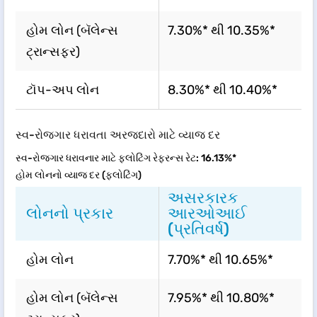
હોમ લોન (બૅલેન્સ
7.30%* થી 10.35%*
ટ્રાન્સફર)
ટૉપ-અપ લોન
8.30%* થી 10.40%*
સ્વ-રોજગાર ધરાવતા અરજદારો માટે વ્યાજ દર
સ્વ-રોજગાર ધરાવનાર માટે ફ્લોટિંગ રેફરન્સ રેટ: 16.13%*
હોમ લોનનો વ્યાજ દર (ફ્લોટિંગ)
અસરકારક
લોનનો પ્રકાર
આરઓઆઈ
(પ્રતિવર્ષ)
હોમ લોન
7.70%* થી 10.65%*
હોમ લોન (બૅલેન્સ
7.95%* થી 10.80%*