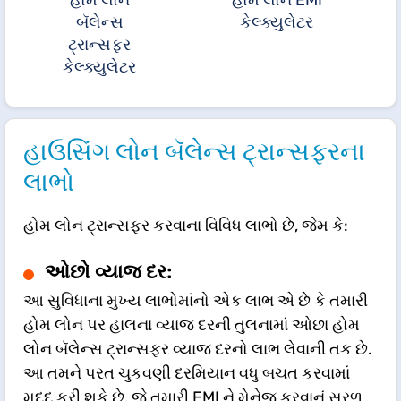
બૅલેન્સ
કેલ્ક્યુલેટર
ટ્રાન્સફર
કેલ્ક્યુલેટર
હાઉસિંગ લોન બૅલેન્સ ટ્રાન્સફરના
લાભો
હોમ લોન ટ્રાન્સફર કરવાના વિવિધ લાભો છે, જેમ કે:
ઓછો વ્યાજ દર:
આ સુવિધાના મુખ્ય લાભોમાંનો એક લાભ એ છે કે તમારી
હોમ લોન પર હાલના વ્યાજ દરની તુલનામાં ઓછા હોમ
લોન બૅલેન્સ ટ્રાન્સફર વ્યાજ દરનો લાભ લેવાની તક છે.
આ તમને પરત ચુકવણી દરમિયાન વધુ બચત કરવામાં
મદદ કરી શકે છે, જે તમારી EMI ને મેનેજ કરવાનું સરળ