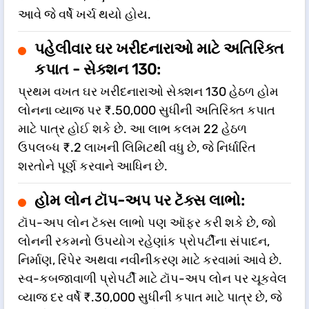
આવે જે વર્ષે ખર્ચ થયો હોય.
પહેલીવાર ઘર ખરીદનારાઓ માટે અતિરિક્ત
કપાત - સેક્શન 130:
પ્રથમ વખત ઘર ખરીદનારાઓ સેક્શન 130 હેઠળ હોમ
લોનના વ્યાજ પર ₹.50,000 સુધીની અતિરિક્ત કપાત
માટે પાત્ર હોઈ શકે છે. આ લાભ કલમ 22 હેઠળ
ઉપલબ્ધ ₹.2 લાખની લિમિટથી વધુ છે, જે નિર્ધારિત
શરતોને પૂર્ણ કરવાને આધિન છે.
હોમ લોન ટૉપ-અપ પર ટૅક્સ લાભો:
ટૉપ-અપ લોન ટૅક્સ લાભો પણ ઑફર કરી શકે છે, જો
લોનની રકમનો ઉપયોગ રહેણાંક પ્રોપર્ટીના સંપાદન,
નિર્માણ, રિપેર અથવા નવીનીકરણ માટે કરવામાં આવે છે.
સ્વ-કબજાવાળી પ્રોપર્ટી માટે ટૉપ-અપ લોન પર ચૂકવેલ
વ્યાજ દર વર્ષે ₹.30,000 સુધીની કપાત માટે પાત્ર છે, જે