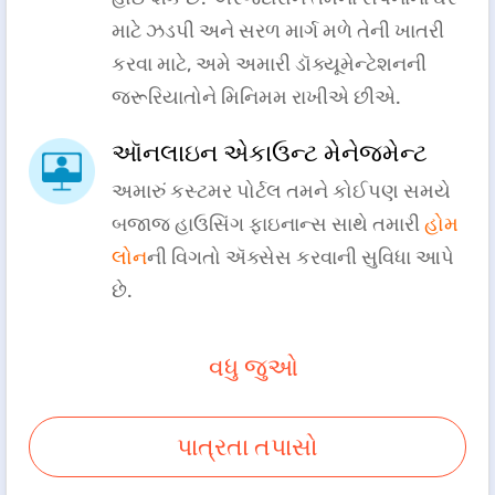
માટે ઝડપી અને સરળ માર્ગ મળે તેની ખાતરી
કરવા માટે, અમે અમારી ડૉક્યૂમેન્ટેશનની
જરૂરિયાતોને મિનિમમ રાખીએ છીએ.
ઑનલાઇન એકાઉન્ટ મેનેજમેન્ટ
અમારું કસ્ટમર પોર્ટલ તમને કોઈપણ સમયે
બજાજ હાઉસિંગ ફાઇનાન્સ સાથે તમારી
હોમ
લોન
ની વિગતો ઍક્સેસ કરવાની સુવિધા આપે
છે.
વધુ જુઓ
પાત્રતા તપાસો