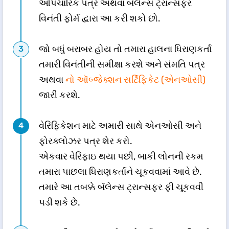
ઔપચારિક પત્ર અથવા બૅલેન્સ ટ્રાન્સફર
વિનંતી ફોર્મ દ્વારા આ કરી શકો છો.
જો બધું બરાબર હોય તો તમારા હાલના ધિરાણકર્તા
તમારી વિનંતીની સમીક્ષા કરશે અને સંમતિ પત્ર
અથવા
નો ઑબ્જેક્શન સર્ટિફિકેટ (એનઓસી)
જારી કરશે.
વેરિફિકેશન માટે અમારી સાથે એનઓસી અને
ફોરક્લોઝર પત્ર શેર કરો.
એકવાર વેરિફાઇ થયા પછી, બાકી લોનની રકમ
તમારા પાછલા ધિરાણકર્તાને ચૂકવવામાં આવે છે.
તમારે આ તબક્કે બૅલેન્સ ટ્રાન્સફર ફી ચૂકવવી
પડી શકે છે.