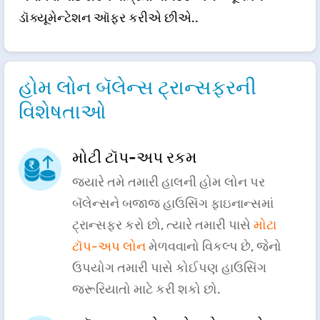
ડૉક્યૂમેન્ટેશન ઑફર કરીએ છીએ..
હોમ લોન બૅલેન્સ ટ્રાન્સફરની
વિશેષતાઓ
મોટી ટૉપ-અપ રકમ
જ્યારે તમે તમારી હાલની હોમ લોન પર
બૅલેન્સને બજાજ હાઉસિંગ ફાઇનાન્સમાં
ટ્રાન્સફર કરો છો, ત્યારે તમારી પાસે
મોટા
ટૉપ-અપ લોન
મેળવવાનો વિકલ્પ છે, જેનો
ઉપયોગ તમારી પાસે કોઈપણ હાઉસિંગ
જરૂરિયાતો માટે કરી શકો છો.