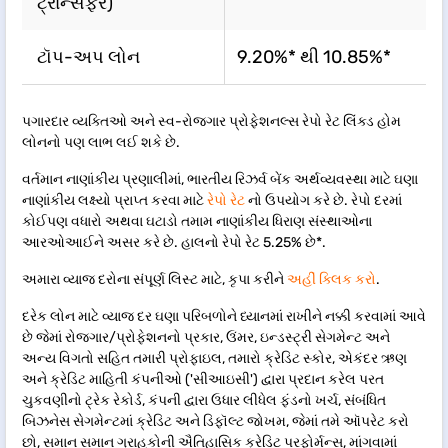
ટ્રાન્સફર)
ટૉપ-અપ લોન
9.20%* થી 10.85%*
પગારદાર વ્યક્તિઓ અને સ્વ-રોજગાર પ્રોફેશનલ્સ રેપો રેટ લિંક્ડ હોમ
લોનનો પણ લાભ લઈ શકે છે.
વર્તમાન નાણાંકીય પ્રણાલીમાં, ભારતીય રિઝર્વ બેંક અર્થવ્યવસ્થા માટે ઘણા
નાણાંકીય લક્ષ્યો પ્રાપ્ત કરવા માટે
રેપો રેટ
નો ઉપયોગ કરે છે. રેપો દરમાં
કોઈપણ વધારો અથવા ઘટાડો તમામ નાણાંકીય ધિરાણ સંસ્થાઓના
આરઓઆઈને અસર કરે છે. હાલનો રેપો રેટ 5.25% છે*.
અમારા વ્યાજ દરોના સંપૂર્ણ લિસ્ટ માટે, કૃપા કરીને
અહીં ક્લિક કરો
.
દરેક લોન માટે વ્યાજ દર ઘણા પરિબળોને ધ્યાનમાં રાખીને નક્કી કરવામાં આવે
છે જેમાં રોજગાર/પ્રોફેશનનો પ્રકાર, ઉંમર, ઇન્ડસ્ટ્રી સેગમેન્ટ અને
અન્ય વિગતો સહિત તમારી પ્રોફાઇલ, તમારો ક્રેડિટ સ્કોર, એકંદર ઋણ
અને ક્રેડિટ માહિતી કંપનીઓ ('સીઆઇસી') દ્વારા પ્રદાન કરેલ પરત
ચુકવણીનો ટ્રેક રેકોર્ડ, કંપની દ્વારા ઉધાર લીધેલ ફંડનો ખર્ચ, સંબંધિત
બિઝનેસ સેગમેન્ટમાં ક્રેડિટ અને ડિફૉલ્ટ જોખમ, જેમાં તમે ઑપરેટ કરો
છો, સમાન સમાન ગ્રાહકોની ઐતિહાસિક ક્રેડિટ પરફોર્મન્સ, માંગવામાં