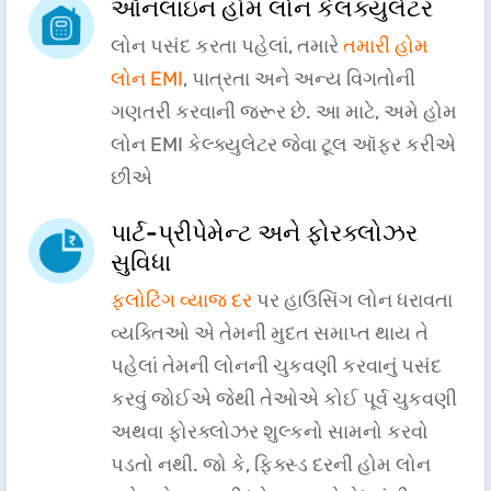
ઑનલાઇન હોમ લોન કેલક્યુલેટર
લોન પસંદ કરતા પહેલાં, તમારે
તમારી હોમ
લોન EMI
, પાત્રતા અને અન્ય વિગતોની
ગણતરી કરવાની જરૂર છે. આ માટે, અમે હોમ
લોન EMI કેલ્ક્યુલેટર જેવા ટૂલ ઑફર કરીએ
છીએ​​​​​
પાર્ટ-પ્રીપેમેન્ટ અને ફોરક્લોઝર
સુવિધા
ફ્લોટિંગ વ્યાજ દર
પર હાઉસિંગ લોન ધરાવતા
વ્યક્તિઓ એ તેમની મુદત સમાપ્ત થાય તે
પહેલાં તેમની લોનની ચુકવણી કરવાનું પસંદ
કરવું જોઈએ જેથી તેઓએ કોઈ પૂર્વ ચુકવણી
અથવા ફોરક્લોઝર શુલ્કનો સામનો કરવો
પડતો નથી. જો કે, ફિક્સ્ડ દરની હોમ લોન