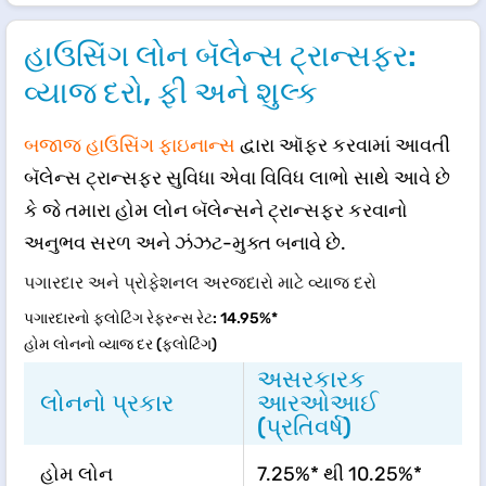
હાઉસિંગ લોન બૅલેન્સ ટ્રાન્સફર:
વ્યાજ દરો, ફી અને શુલ્ક
બજાજ હાઉસિંગ ફાઇનાન્સ
દ્વારા ઑફર કરવામાં આવતી
બૅલેન્સ ટ્રાન્સફર સુવિધા એવા વિવિધ લાભો સાથે આવે છે
કે જે તમારા હોમ લોન બૅલેન્સને ટ્રાન્સફર કરવાનો
અનુભવ સરળ અને ઝંઝટ-મુક્ત બનાવે છે.
પગારદાર અને પ્રોફેશનલ અરજદારો માટે વ્યાજ દરો
પગારદારનો ફ્લોટિંગ રેફરન્સ રેટ: 14.95%*
હોમ લોનનો વ્યાજ દર (ફ્લોટિંગ)
અસરકારક
લોનનો પ્રકાર
આરઓઆઈ
(પ્રતિવર્ષ)
હોમ લોન
7.25%* થી 10.25%*