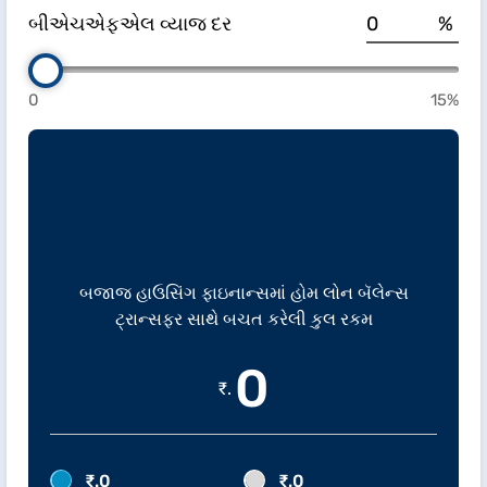
બીએચએફએલ વ્યાજ દર
%
0
15%
બજાજ હાઉસિંગ ફાઇનાન્સમાં હોમ લોન બૅલેન્સ
ટ્રાન્સફર સાથે બચત કરેલી કુલ રકમ
0
₹.
₹.
0
₹.
0