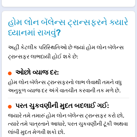
હોમ લોન બૅલેન્સ ટ્રાન્સફરને ક્યારે
ધ્યાનમાં રાખવું?
અહીં કેટલીક પરિસ્થિતિઓ છે જ્યાં હોમ લોન બૅલેન્સ
ટ્રાન્સફર લાભદાયી હોઈ શકે છે:
ઓછો વ્યાજ દર:
હોમ લોન બૅલેન્સ ટ્રાન્સફરનો લાભ લેવાથી તમને વધુ
અનુકૂળ વ્યાજ દર અંગે વાતચીત કરવાની તક મળે છે.
પરત ચુકવણીની મુદત બદલાઈ ગઈ:
જ્યારે તમે તમારું હોમ લોન બૅલેન્સ ટ્રાન્સફર કરો છો,
ત્યારે તમે પાત્રતાને આધારે, પરત ચુકવણીની ટૂંકી અથવા
લાંબી મુદત મેળવી શકો છો.