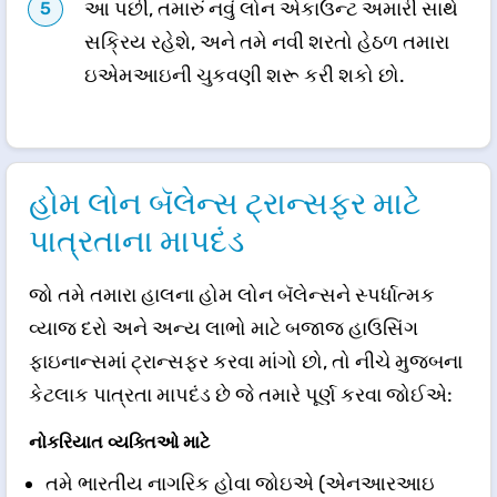
આ પછી, તમારું નવું લોન એકાઉન્ટ અમારી સાથે
સક્રિય રહેશે, અને તમે નવી શરતો હેઠળ તમારા
ઇએમઆઇની ચુકવણી શરૂ કરી શકો છો.
હોમ લોન બૅલેન્સ ટ્રાન્સફર માટે
પાત્રતાના માપદંડ
જો તમે તમારા હાલના હોમ લોન બૅલેન્સને સ્પર્ધાત્મક
વ્યાજ દરો અને અન્ય લાભો માટે બજાજ હાઉસિંગ
ફાઇનાન્સમાં ટ્રાન્સફર કરવા માંગો છો, તો નીચે મુજબના
કેટલાક પાત્રતા માપદંડ છે જે તમારે પૂર્ણ કરવા જોઈએ:
નોકરિયાત વ્યક્તિઓ માટે
તમે ભારતીય નાગરિક હોવા જોઇએ (એનઆરઆઇ