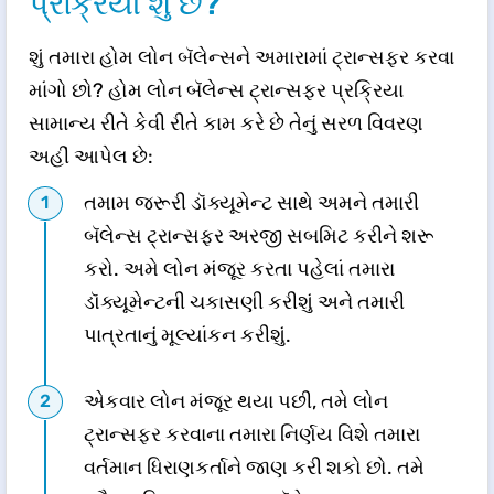
પ્રક્રિયા શું છે?
શું તમારા હોમ લોન બૅલેન્સને અમારામાં ટ્રાન્સફર કરવા
માંગો છો? હોમ લોન બૅલેન્સ ટ્રાન્સફર પ્રક્રિયા
સામાન્ય રીતે કેવી રીતે કામ કરે છે તેનું સરળ વિવરણ
અહીં આપેલ છે:
તમામ જરૂરી ડૉક્યૂમેન્ટ સાથે અમને તમારી
બૅલેન્સ ટ્રાન્સફર અરજી સબમિટ કરીને શરૂ
કરો. અમે લોન મંજૂર કરતા પહેલાં તમારા
ડૉક્યૂમેન્ટની ચકાસણી કરીશું અને તમારી
પાત્રતાનું મૂલ્યાંકન કરીશું.
એકવાર લોન મંજૂર થયા પછી, તમે લોન
ટ્રાન્સફર કરવાના તમારા નિર્ણય વિશે તમારા
વર્તમાન ધિરાણકર્તાને જાણ કરી શકો છો. તમે