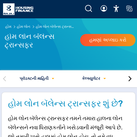
હોમ લોન બૅલેન્સ ટ્રાન્સફર @7.30%* વાર્ષિક. ₹1 કરોડ સુધીની ટૉ
હોમ
હોમ લોન
હોમ લોન બૅલેન્સ ટ્રાન્સફર
હોમ લોન બૅલેન્સ
હમણાં અપ્લાઇ કરો
ટ્રાન્સફર
પ્રૉડક્ટની માહિતી
કેલ્ક્યુલેટર
હોમ લોન બૅલેન્સ ટ્રાન્સફર શું છે?
હોમ લોન બૅલેન્સ ટ્રાન્સફર તમને તમારા હાલના લોન
બૅલેન્સને નવા ધિરાણકર્તાને ખસેડવાની મંજૂરી આપે છે.
જો તમારી પાસે હાલમાં હોમ લોન હોય, તો તમે વધુ