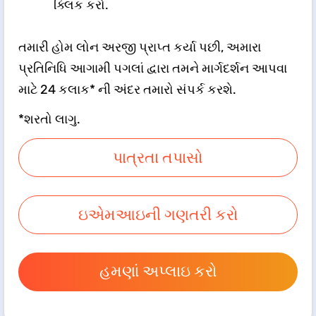
ક્લિક કરો.
તમારી હોમ લોન અરજી પ્રાપ્ત કર્યા પછી, અમારા
પ્રતિનિધિ આગામી પગલાં દ્વારા તમને માર્ગદર્શન આપવા
માટે 24 કલાક* ની અંદર તમારો સંપર્ક કરશે.
*શરતો લાગુ.
પાત્રતા તપાસો
ઇએમઆઇની ગણતરી કરો
હમણાં અપ્લાઇ કરો