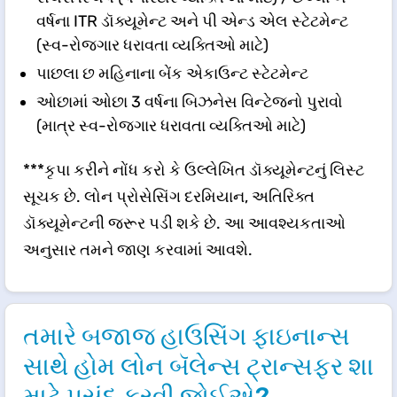
વર્ષના ITR ડૉક્યૂમેન્ટ અને પી એન્ડ એલ સ્ટેટમેન્ટ
(સ્વ-રોજગાર ધરાવતા વ્યક્તિઓ માટે)
પાછલા છ મહિનાના બેંક એકાઉન્ટ સ્ટેટમેન્ટ
ઓછામાં ઓછા 3 વર્ષના બિઝનેસ વિન્ટેજનો પુરાવો
(માત્ર સ્વ-રોજગાર ધરાવતા વ્યક્તિઓ માટે)
***કૃપા કરીને નોંધ કરો કે ઉલ્લેખિત ડૉક્યૂમેન્ટનું લિસ્ટ
સૂચક છે. લોન પ્રોસેસિંગ દરમિયાન, અતિરિક્ત
ડૉક્યૂમેન્ટની જરૂર પડી શકે છે. આ આવશ્યકતાઓ
અનુસાર તમને જાણ કરવામાં આવશે.
તમારે બજાજ હાઉસિંગ ફાઇનાન્સ
સાથે હોમ લોન બૅલેન્સ ટ્રાન્સફર શા
માટે પસંદ કરવી જોઈએ?