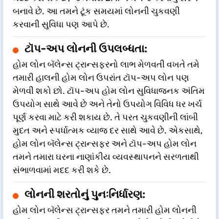
બનાવે છે. આ તમને ટૂંક સમયમાં લોનની ચુકવણી
કરવાની સુવિધા પણ આપે છે.
ટૉપ-અપ લોનની ઉપલબ્ધતા:
હોમ લોન બૅલેન્સ ટ્રાન્સફરનો લાભ મેળવતી વખતે તમે
તમારી હાલની હોમ લોન ઉપરાંત ટૉપ-અપ લોન પણ
મેળવી શકો છો. ટૉપ-અપ હોમ લોન સુવિધાજનક અંતિમ
ઉપયોગ સાથે આવે છે અને તેનો ઉપયોગ વિવિધ ધર ખર્ચ
પૂર્ણ કરવા માટે કરી શકાય છે. તે પરત ચુકવણીની લાંબી
મુદત અને સ્પર્ધાત્મક વ્યાજ દર સાથે આવે છે. એકસાથે,
હોમ લોન બૅલેન્સ ટ્રાન્સફર અને ટૉપ-અપ હોમ લોન
તમને તમારા ઘરના નાણાંકીય વ્યવસ્થાપનને સરળતાથી
સંભાળવામાં મદદ કરી શકે છે.
લોનની શરતોનું પુનઃનિર્ધારણ:
હોમ લોન બૅલેન્સ ટ્રાન્સફર તમને તમારી હોમ લોનની