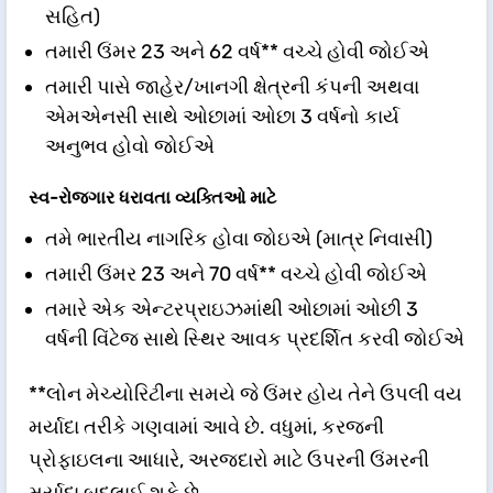
સહિત)
તમારી ઉંમર 23 અને 62 વર્ષ** વચ્ચે હોવી જોઈએ
તમારી પાસે જાહેર/ખાનગી ક્ષેત્રની કંપની અથવા
એમએનસી સાથે ઓછામાં ઓછા 3 વર્ષનો કાર્ય
અનુભવ હોવો જોઈએ
સ્વ-રોજગાર ધરાવતા વ્યક્તિઓ માટે
તમે ભારતીય નાગરિક હોવા જોઇએ (માત્ર નિવાસી)
તમારી ઉંમર 23 અને 70 વર્ષ** વચ્ચે હોવી જોઈએ
તમારે એક એન્ટરપ્રાઇઝમાંથી ઓછામાં ઓછી 3
વર્ષની વિંટેજ સાથે સ્થિર આવક પ્રદર્શિત કરવી જોઈએ
**લોન મેચ્યોરિટીના સમયે જે ઉંમર હોય તેને ઉપલી વય
મર્યાદા તરીકે ગણવામાં આવે છે. વધુમાં, કરજની
પ્રોફાઇલના આધારે, અરજદારો માટે ઉપરની ઉંમરની
મર્યાદા બદલાઈ શકે છે.