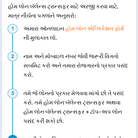
હોમ લોન બૅલેન્સ ટ્રાન્સફર માટે અરજી કરવા માટે,
માત્ર નીચેના પગલાંને અનુસરો:
અમારા ઑનલાઇન
હોમ લોન એપ્લિકેશન ફોર્મ
ની મુલાકાત લો.
નામ અને મોબાઇલ નંબર જેવી જરૂરી વિગતો
સબમિટ કરો અને તમારા રોજગારનો પ્રકાર પસંદ
કરો.
તમે જે લોનનો પ્રકાર મેળવવા માંગો છો તે પસંદ
કરો. તમે હોમ લોન બૅલેન્સ ટ્રાન્સફર અથવા
હોમ લોન બૅલેન્સ ટ્રાન્સફર + ટૉપ-અપ લોન
પસંદ કરી શકો છો.