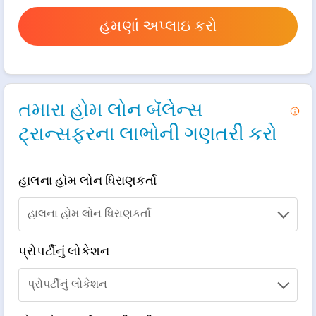
હમણાં અપ્લાઇ કરો
તમારા હોમ લોન બૅલેન્સ
ટ્રાન્સફરના લાભોની ગણતરી કરો
હાલના હોમ લોન ધિરાણકર્તા
Bank Of Existing home loan
હાલના હોમ લોન ધિરાણકર્તા
પ્રોપર્ટીનું લોકેશન
Property Location
પ્રોપર્ટીનું લોકેશન