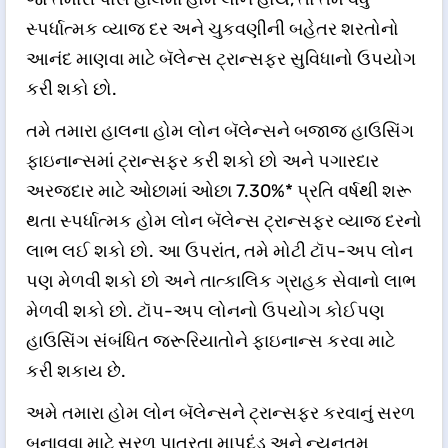
સ્પર્ધાત્મક વ્યાજ દર અને ચુકવણીની બહેતર શરતોનો
આનંદ માણવા માટે બૅલેન્સ ટ્રાન્સફર સુવિધાનો ઉપયોગ
કરી શકો છો.
તમે તમારા હાલના હોમ લોન બૅલેન્સને બજાજ હાઉસિંગ
ફાઇનાન્સમાં ટ્રાન્સફર કરી શકો છો અને પગારદાર
અરજદાર માટે ઓછામાં ઓછા 7.30%* પ્રતિ વર્ષથી શરૂ
થતા સ્પર્ધાત્મક હોમ લોન બૅલેન્સ ટ્રાન્સફર વ્યાજ દરનો
લાભ લઈ શકો છો. આ ઉપરાંત, તમે મોટી ટૉપ-અપ લોન
પણ મેળવી શકો છો અને તાત્કાલિક ગ્રાહક સેવાનો લાભ
મેળવી શકો છો. ટૉપ-અપ લોનનો ઉપયોગ કોઈપણ
હાઉસિંગ સંબંધિત જરૂરિયાતોને ફાઇનાન્સ કરવા માટે
કરી શકાય છે.
અમે તમારા હોમ લોન બૅલેન્સને ટ્રાન્સફર કરવાનું સરળ
બનાવવા માટે સરળ પાત્રતા માપદંડ અને ન્યૂનતમ