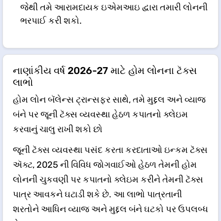
જેથી તમે આરામદાયક ઇએમઆઇ દ્વારા તમારી લોનની
ભરપાઈ કરી શકો.
નાણાંકીય વર્ષ 2026-27 માટે હોમ લોનના ટૅક્સ
લાભો
હોમ લોન બૅલેન્સ ટ્રાન્સફર સાથે, તમે મુદ્દલ અને વ્યાજ
બંને પર જૂની ટૅક્સ વ્યવસ્થા હેઠળ કપાતનો ક્લેઇમ
કરવાનું ચાલુ રાખી શકો છો
જૂની ટૅક્સ વ્યવસ્થા પસંદ કરતા કરદાતાઓ ઇન્કમ ટૅક્સ
ઍક્ટ, 2025 ની વિવિધ જોગવાઈઓ હેઠળ તેમની હોમ
લોનની ચુકવણી પર કપાતનો ક્લેઇમ કરીને તેમની ટૅક્સ
પાત્ર આવકને ઘટાડી શકે છે. આ લાભો પાત્રતાની
શરતોને આધિન વ્યાજ અને મુદ્દલ બંને ઘટકો પર ઉપલબ્ધ