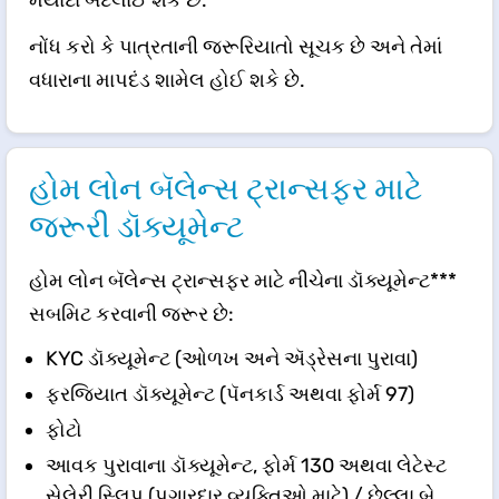
નોંધ કરો કે પાત્રતાની જરૂરિયાતો સૂચક છે અને તેમાં
વધારાના માપદંડ શામેલ હોઈ શકે છે.
હોમ લોન બૅલેન્સ ટ્રાન્સફર માટે
જરૂરી ડૉક્યૂમેન્ટ
હોમ લોન બૅલેન્સ ટ્રાન્સફર માટે નીચેના ડૉક્યૂમેન્ટ***
સબમિટ કરવાની જરૂર છે:
KYC ડૉક્યૂમેન્ટ (ઓળખ અને ઍડ્રેસના પુરાવા)
ફરજિયાત ડૉક્યૂમેન્ટ (પૅનકાર્ડ અથવા ફોર્મ 97)
ફોટો
આવક પુરાવાના ડૉક્યૂમેન્ટ, ફોર્મ 130 અથવા લેટેસ્ટ
સેલેરી સ્લિપ (પગારદાર વ્યક્તિઓ માટે) / છેલ્લા બે