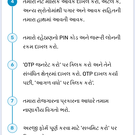
તમારી નેટ માસિક આવક દાખલ કરો, એટલે કે,
અન્ય સ્રોતોમાંથી પગાર અને આવક સહિતની
તમારા હાથમાં આવતી આવક.
તમારો રહેઠાણનો PIN કોડ અને જરૂરી લોનની
રકમ દાખલ કરો.
'OTP જનરેટ કરો' પર ક્લિક કરો અને તેને
સંબંધિત ક્ષેત્રમાં દાખલ કરો. OTP દાખલ કર્યા
પછી, 'આગળ વધો' પર ક્લિક કરો'.
તમારા રોજગારના પ્રકારના આધારે તમામ
નાણાકીય વિગતો ભરો.
અરજી ફોર્મ પૂર્ણ કરવા માટે 'સબમિટ કરો' પર