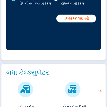
હોમ લોનની અંતિમ રકમ
ટૉપ-અપની રકમ
હમણાં અપ્લાઇ કરો
બધા કેલ્ક્યુલેટર
›
હોમ લોન
હોમ લોન EMI