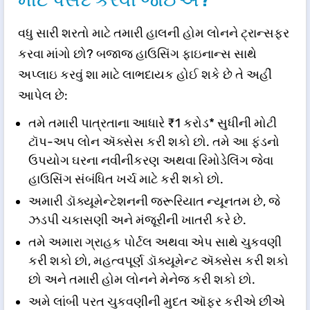
વધુ સારી શરતો માટે તમારી હાલની હોમ લોનને ટ્રાન્સફર
કરવા માંગો છો? બજાજ હાઉસિંગ ફાઇનાન્સ સાથે
અપ્લાઇ કરવું શા માટે લાભદાયક હોઈ શકે છે તે અહીં
આપેલ છે:
તમે તમારી પાત્રતાના આધારે ₹1 કરોડ* સુધીની મોટી
ટૉપ-અપ લોન ઍક્સેસ કરી શકો છો. તમે આ ફંડનો
ઉપયોગ ઘરના નવીનીકરણ અથવા રિમોડેલિંગ જેવા
હાઉસિંગ સંબંધિત ખર્ચ માટે કરી શકો છો.
અમારી ડૉક્યૂમેન્ટેશનની જરૂરિયાત ન્યૂનતમ છે, જે
ઝડપી ચકાસણી અને મંજૂરીની ખાતરી કરે છે.
તમે અમારા ગ્રાહક પોર્ટલ અથવા એપ સાથે ચુકવણી
કરી શકો છો, મહત્વપૂર્ણ ડૉક્યૂમેન્ટ ઍક્સેસ કરી શકો
છો અને તમારી હોમ લોનને મેનેજ કરી શકો છો.
અમે લાંબી પરત ચુકવણીની મુદત ઑફર કરીએ છીએ