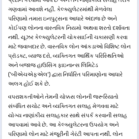
પ્રદાન કરવામાં આવે છે અને તેને નાણાંકીય સલાહ તરીકે
ગણવામાં આવશે નહીં. કેલ્ક્યુલેટરમાંથી મેળવેલા
પરિણામો તમારા ઇનપુટ્સના આધારે અંદાજ છે અને
કોઈપણ લોનના વાસ્તવિક નિયમો અથવા શરતો દર્શાવતા
નથી. યૂઝર કેલ્ક્યુલેટરની ચોકસાઈની ચકાસણી કરવા
માટે જવાબદાર છે. વાસ્તવિક લોન આંકડાઓ વિશિષ્ટ લોન
પ્રૉડક્ટ, વ્યાજ દરો, વ્યક્તિગત આર્થિક પરિસ્થિતિઓ
અને બજાજ હાઉસિંગ ફાઇનાન્સ લિમિટેડ
('બીએચએફએલ') દ્વારા નિર્ધારિત પરિમાણોના આધારે
અલગ હોઈ શકે છે.
વપરાશકર્તાઓને તેમની ચોક્કસ લોનની જરૂરિયાતો
સંબંધિત સચોટ અને વ્યક્તિગત સલાહ મેળવવા માટે
યોગ્ય નાણાંકીય સલાહકાર સાથે સંપર્ક કરવાની સલાહ
આપવામાં આવે છે. આ કેલ્ક્યુલેટરના ઉપયોગ અને
પરિણામો લોન માટે મંજૂરીની ગેરંટી આપતા નથી. લોન