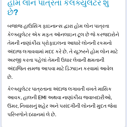
હોમ લોન પાત્રતા કેલક્યુલેટર શું
છે?
બજાજ હાઉસિંગ ફાઇનાન્સ દ્વારા હોમ લોન પાત્રતા
કેલ્ક્યુલેટર એક મફત ઑનલાઇન ટૂલ છે જે કરજદારોને
તેમની નાણાંકીય પ્રોફાઇલના આધારે લોનની રકમનો
અંદાજ લગાવવામાં મદદ કરે છે. તે યૂઝરને હોમ લોન માટે
અરજી કરતા પહેલાં તેમની ઉધાર લેવાની ક્ષમતાની
અંદાજિત સમજ આપવા માટે ડિઝાઇન કરવામાં આવેલ
છે.
કેલ્ક્યુલેટર પાત્રતાના અંદાજ લગાવતી વખતે માસિક
આવક, હાલની EMI અથવા નાણાંકીય જવાબદારીઓ,
ઉંમર, નિવાસનું શહેર અને પસંદગીની લોનની મુદત જેવા
પરિબળોને ધ્યાનમાં લે છે.