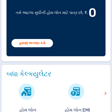
0
તમે આટલા સુધીની હોમ લોન માટે પાત્ર છો, ₹.
હમણાં અપ્લાઇ કરો
બધા કેલ્ક્યુલેટર
›
હોમ લોન
હોમ લોન EMI