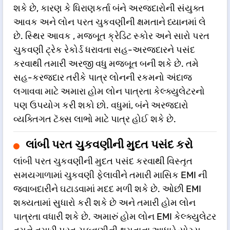
શકે છે, કારણ કે ધિરાણકર્તા બંને અરજદારોની સંયુક્ત
આવક અને લોન પરત ચુકવણીની ક્ષમતાને ધ્યાનમાં લે
છે. સ્થિર આવક , મજબૂત ક્રેડિટ સ્કોર અને સારો પરત
ચુકવણી ટ્રેક રેકોર્ડ ધરાવતા સહ-અરજદારને પસંદ
કરવાથી તમારી અરજી વધુ મજબૂત બની શકે છે. તમે
સહ-કરજદાર તરીકે પાત્ર લોનની રકમનો અંદાજ
લગાવવા માટે અમારા હોમ લોન પાત્રતા કેલ્ક્યુલેટરનો
પણ ઉપયોગ કરી શકો છો. વધુમાં, બંને અરજદારો
વ્યક્તિગત ટૅક્સ લાભો માટે પાત્ર હોઈ શકે છે.
લાંબી પરત ચુકવણીની મુદત પસંદ કરો
લાંબી પરત ચુકવણીની મુદત પસંદ કરવાથી વિસ્તૃત
સમયગાળામાં ચુકવણી ફેલાવીને તમારી માસિક EMI ની
જવાબદારીને ઘટાડવામાં મદદ મળી શકે છે. ઓછી EMI
શક્યતામાં સુધારો કરી શકે છે અને તમારી હોમ લોન
પાત્રતા વધારી શકે છે. અમારું હોમ લોન EMI કેલ્ક્યુલેટર