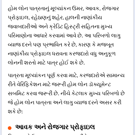
હોમ લોન પાત્રતાનું મૂલ્યાંકન ઉંમર, આવક, રોજગાર
પ્રોફાઇલ, રહેઠાણનું શહેર, હાલની નાણાંકીય
જવાબદારીઓ અને ક્રેડિટ હિસ્ટ્રી સહિતના મુખ્ય
પરિમાણોના આધારે કરવામાં આવે છે. આ પરિબળો લાગુ
વ્યાજ દરને પણ પ્રભાવિત કરે છે, કારણ કે મજબૂત
નાણાંકીય પ્રોફાઇલ ધરાવતા કરજદારો વધુ અનુકૂળ
લોનની શરતો માટે પાત્ર હોઈ શકે છે.
પાત્રતા મૂલ્યાંકન પૂર્ણ કરવા માટે, કરજદારોએ સામાન્ય
રીતે વેરિફિકેશન માટે જરૂરી હોમ લોન ડૉક્યૂમેન્ટ
સબમિટ કરવા જરૂરી છે. નીચે કેટલાક મુખ્ય પરિબળો છે
જે હોમ લોન પાત્રતા અને લાગુ વ્યાજ દરને અસર કરી
શકે છે:
આવક અને રોજગાર પ્રોફાઇલ