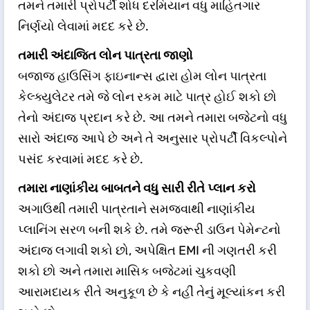
તમને તમારી પ્રોપર્ટી શોધ દરમિયાન વધુ માહિતગાર
નિર્ણયો લેવામાં મદદ કરે છે.
તમારી અંદાજિત લોન પાત્રતા જાણો
બજાજ હાઉસિંગ ફાઇનાન્સ દ્વારા હોમ લોન પાત્રતા
કેલ્ક્યુલેટર તમે જે લોન રકમ માટે પાત્ર હોઈ શકો છો
તેનો અંદાજ પ્રદાન કરે છે. આ તમને તમારા બજેટનો વધુ
સારો અંદાજ આપે છે અને તે અનુસાર પ્રોપર્ટી વિકલ્પોને
પસંદ કરવામાં મદદ કરે છે.
તમારા નાણાંકીય બાબતને વધુ સારી રીતે પ્લાન કરો
અગાઉથી તમારી પાત્રતાને સમજવાથી નાણાંકીય
પ્લાનિંગ સરળ બની શકે છે. તમે જરૂરી ડાઉન પેમેન્ટનો
અંદાજ લગાવી શકો છો, અપેક્ષિત EMI ની ગણતરી કરી
શકો છો અને તમારા માસિક બજેટમાં ચુકવણી
આરામદાયક રીતે અનુકૂળ છે કે નહીં તેનું મૂલ્યાંકન કરી