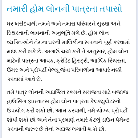
તમારી હોમ લોનની પાત્રતા તપાસો
ઘર ખરીદવાથી તમને અને તમારા પરિવારને સુરક્ષા અને
સ્થિરતાની ભાવનાની અનુભૂતિ મળે છે. હોમ લોન
વ્યક્તિઓને તેમના ઘરની માલિકીના સપનાને પૂર્ણ કરવામાં
મદદ કરી શકે છે. અગાઉ ચર્ચા કરી તે અનુસાર, હોમ લોન
માટેની પાત્રતા આવક, ક્રેડિટ હિસ્ટ્રી, આર્થિક સ્થિરતા,
ઉંમર અને પ્રોપર્ટી વેલ્યૂ જેવા પરિબળોના આધારે નક્કી
કરવામાં આવે છે.
તમે પાત્ર લોનની અંદાજિત રકમને સમજવા માટે બજાજ
હાઉસિંગ ફાઇનાન્સ હોમ લોન પાત્રતા કેલ્ક્યુલેટરનો
ઉપયોગ કરી શકો છો. આમ કરવાથી, તમે યોગ્ય પ્રોપર્ટી
શોધી શકો છો અને તેના પ્રમાણે તમારે કેટલું ડાઉન પેમેન્ટ
કરવાની જરૂર છે તેનો અંદાજ લગાવી શકો છો.