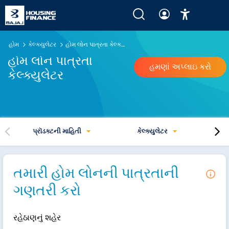
હોમ
કેલ્ક્યુલેટર
હોમ લોન પાત્રતા કેલ્ક્યુલેટર
હોમ લોન પાત્રતા
હમણાં અપ્લાઇ કરો
કેલ્ક્યુલેટર
પ્રૉડક્ટની માહિતી
કેલ્ક્યુલેટર
તમારી હોમ લોનની પાત્રતાની
ગણતરી કરો
રહેઠાણનું શહેર