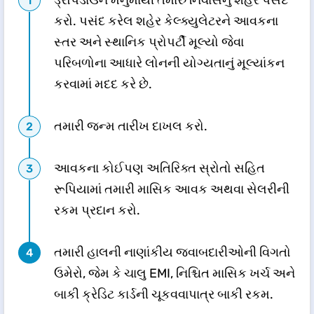
ડ્રૉપડાઉન મેનુમાંથી તમારું નિવાસનું શહેર પસંદ
કરો. પસંદ કરેલ શહેર કેલ્ક્યુલેટરને આવકના
સ્તર અને સ્થાનિક પ્રોપર્ટી મૂલ્યો જેવા
પરિબળોના આધારે લોનની યોગ્યતાનું મૂલ્યાંકન
કરવામાં મદદ કરે છે.
તમારી જન્મ તારીખ દાખલ કરો.
આવકના કોઈપણ અતિરિક્ત સ્રોતો સહિત
રૂપિયામાં તમારી માસિક આવક અથવા સેલરીની
રકમ પ્રદાન કરો.
તમારી હાલની નાણાંકીય જવાબદારીઓની વિગતો
ઉમેરો, જેમ કે ચાલુ EMI, નિશ્ચિત માસિક ખર્ચ અને
બાકી ક્રેડિટ કાર્ડની ચૂકવવાપાત્ર બાકી રકમ.