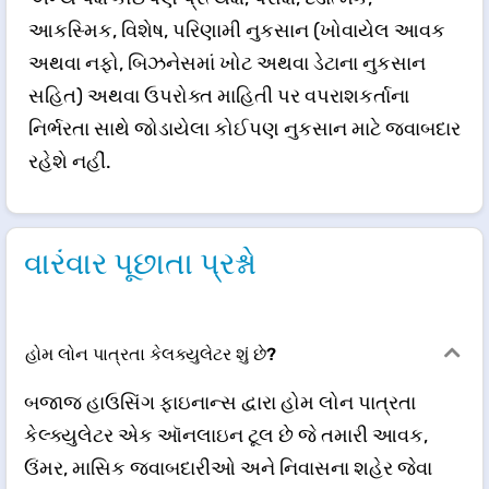
આકસ્મિક, વિશેષ, પરિણામી નુકસાન (ખોવાયેલ આવક
અથવા નફો, બિઝનેસમાં ખોટ અથવા ડેટાના નુકસાન
સહિત) અથવા ઉપરોક્ત માહિતી પર વપરાશકર્તાના
નિર્ભરતા સાથે જોડાયેલા કોઈપણ નુકસાન માટે જવાબદાર
રહેશે નહીં.
વારંવાર પૂછાતા પ્રશ્નો
હોમ લોન પાત્રતા કેલક્યુલેટર શું છે?
બજાજ હાઉસિંગ ફાઇનાન્સ દ્વારા હોમ લોન પાત્રતા
કેલ્ક્યુલેટર એક ઑનલાઇન ટૂલ છે જે તમારી આવક,
ઉંમર, માસિક જવાબદારીઓ અને નિવાસના શહેર જેવા