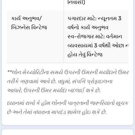
નિવાસી)
કાર્ય અનુભવ/
પગારદાર માટે: ન્યૂનતમ 3
બિઝનેસ વિન્ટેજ
વર્ષનો કાર્ય અનુભવ
સ્વ-રોજગાર માટે: વર્તમાન
વ્યવસાયમાં 3 વર્ષથી ઓછા ન
હોય તેવું વિન્ટેજ
**લોન મેચ્યોરિટીના સમયે ઉપરની ઉંમરની મર્યાદાને ઉંમર
તરીકે ગણવામાં આવે છે. વધુમાં, સંપત્તિ પ્રોફાઇલના
આધારે, ઉપરની ઉંમર મર્યાદા બદલાઈ શકે છે.
ધ્યાનમાં રાખો કે હોમ લોનની પાત્રતાની જરૂરિયાતો સૂચક
છે અને તેમાં વધારાના માપદંડ શામેલ હોઇ શકે છે.