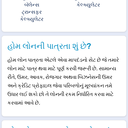
બૅલેન્સ
કેલ્ક્યુલેટર
ટ્રાન્સફર
કેલ્ક્યુલેટર
​હોમ લોનની પાત્રતા શું છે?
હોમ લોન પાત્રતા એટલે એવા માપદંડનો સેટ છે જે તમારે
લોન માટે પાત્ર થવા માટે પૂર્ણ કરવી જરૂરી છે. સામાન્ય
રીતે, ઉંમર, આવક, રોજગાર અથવા બિઝનેસની ઉંમર
અને ક્રેડિટ પ્રોફાઇલ જેવા પરિબળોનું મૂલ્યાંકન તમે
ઉધાર લઈ શકો છો તે લોનની રકમ નિર્ધારિત કરવા માટે
કરવામાં આવે છે.