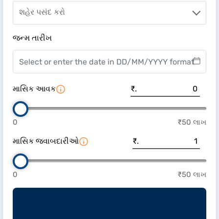
Select City
શહેર પસંદ કરો
જન્મ તારીખ
માસિક આવક
₹.
0
₹50 લાખ
માસિક જવાબદારીઓ
₹.
0
₹50 લાખ