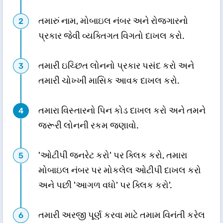
તમારું નામ, મોબાઇલ નંબર અને રોજગારનો
પ્રકાર જેવી વ્યક્તિગત વિગતો દાખલ કરો.
તમારી ઇચ્છિત લોનનો પ્રકાર પસંદ કરો અને
તમારી ચોખ્ખી માસિક આવક દાખલ કરો.
તમારા વિસ્તારનો પિન કોડ દાખલ કરો અને તમને
જરૂરી લોનની રકમ જણાવો.
'ઓટીપી જનરેટ કરો' પર ક્લિક કરો, તમારા
મોબાઇલ નંબર પર મોકલેલ ઓટીપી દાખલ કરો
અને પછી 'આગળ વધો' પર ક્લિક કરો'.
તમારી અરજી પૂર્ણ કરવા માટે તમામ વિનંતી કરેલ