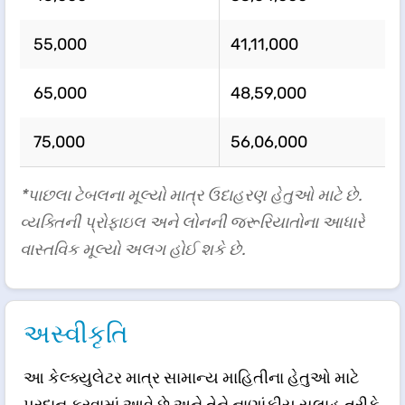
55,000
41,11,000
65,000
48,59,000
75,000
56,06,000
*પાછલા ટેબલના મૂલ્યો માત્ર ઉદાહરણ હેતુઓ માટે છે.
વ્યક્તિની પ્રોફાઇલ અને લોનની જરૂરિયાતોના આધારે
વાસ્તવિક મૂલ્યો અલગ હોઈ શકે છે.
અસ્વીકૃતિ
આ કેલ્ક્યુલેટર માત્ર સામાન્ય માહિતીના હેતુઓ માટે