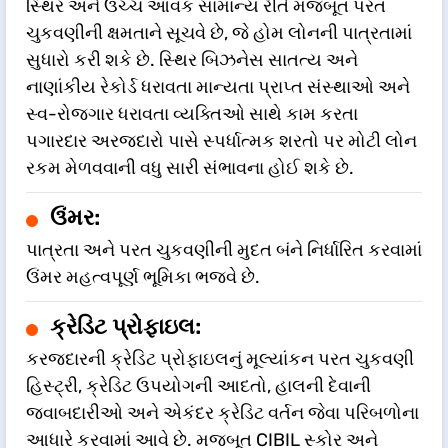
સ્થિર અને ઉચ્ચ આવક સામાન્ય રીતે મજબૂત પરત
ચુકવણીની ક્ષમતાને સૂચવે છે, જે હોમ લોનની પાત્રતામાં
સુધારો કરી શકે છે. સ્થિર બિઝનેસ સાતત્ય અને
નાણાંકીય રેકોર્ડ ધરાવતા માન્યતા પ્રાપ્ત સંસ્થાઓ અને
સ્વ-રોજગાર ધરાવતા વ્યક્તિઓ સાથે કામ કરતા
પગારદાર અરજદારો પાસે સ્પર્ધાત્મક શરતો પર મોટી લોન
રકમ મેળવવાની વધુ સારી સંભાવના હોઈ શકે છે.
ઉંમર:
પાત્રતા અને પરત ચુકવણીની મુદત બંને નિર્ધારિત કરવામાં
ઉંમર મહત્વપૂર્ણ ભૂમિકા ભજવે છે.
ક્રેડિટ પ્રોફાઇલ:
કરજદારની ક્રેડિટ પ્રોફાઇલનું મૂલ્યાંકન પરત ચુકવણી
હિસ્ટ્રી, ક્રેડિટ ઉપયોગની આદતો, હાલની દેવાની
જવાબદારીઓ અને એકંદર ક્રેડિટ વર્તન જેવા પરિબળોના
આધારે કરવામાં આવે છે. મજબૂત CIBIL સ્કોર અને