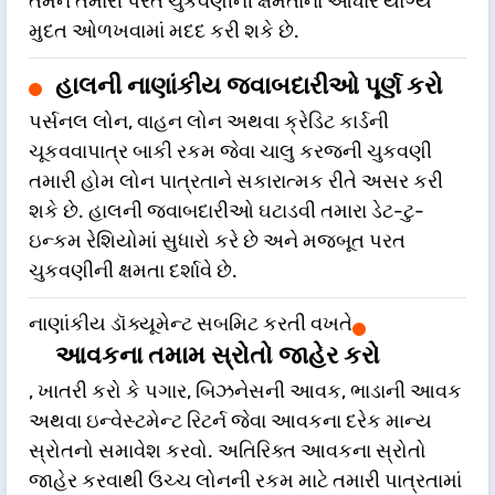
તમને તમારી પરત ચુકવણીની ક્ષમતાના આધારે યોગ્ય
મુદત ઓળખવામાં મદદ કરી શકે છે.
હાલની નાણાંકીય જવાબદારીઓ પૂર્ણ કરો
પર્સનલ લોન, વાહન લોન અથવા ક્રેડિટ કાર્ડની
ચૂકવવાપાત્ર બાકી રકમ જેવા ચાલુ કરજની ચુકવણી
તમારી હોમ લોન પાત્રતાને સકારાત્મક રીતે અસર કરી
શકે છે. હાલની જવાબદારીઓ ઘટાડવી તમારા ડેટ-ટુ-
ઇન્કમ રેશિયોમાં સુધારો કરે છે અને મજબૂત પરત
ચુકવણીની ક્ષમતા દર્શાવે છે.
નાણાંકીય ડૉક્યૂમેન્ટ સબમિટ કરતી વખતે
આવકના તમામ સ્રોતો જાહેર કરો
, ખાતરી કરો કે પગાર, બિઝનેસની આવક, ભાડાની આવક
અથવા ઇન્વેસ્ટમેન્ટ રિટર્ન જેવા આવકના દરેક માન્ય
સ્રોતનો સમાવેશ કરવો. અતિરિક્ત આવકના સ્રોતો
જાહેર કરવાથી ઉચ્ચ લોનની રકમ માટે તમારી પાત્રતામાં