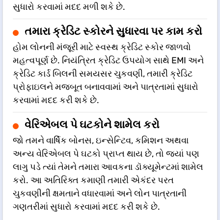
સુધારો કરવામાં મદદ મળી શકે છે.
તમારા ક્રેડિટ સ્કોરને સુધારવા પર કામ કરો
હોમ લોનની મંજૂરી માટે સ્વસ્થ ક્રેડિટ સ્કોર જાળવો
મહત્વપૂર્ણ છે. નિયંત્રિત ક્રેડિટ ઉપયોગ સાથે EMI અને
ક્રેડિટ કાર્ડ બિલની સમયસર ચુકવણી, તમારી ક્રેડિટ
પ્રોફાઇલને મજબૂત બનાવવામાં અને પાત્રતામાં સુધારો
કરવામાં મદદ કરી શકે છે.
વેરિએબલ પે ઘટકોને શામેલ કરો
જો તમને વાર્ષિક બોનસ, ઇન્સેન્ટિવ, કમિશન અથવા
અન્ય વેરિએબલ પે ઘટકો પ્રાપ્ત થાય છે, તો જ્યાં પણ
લાગુ પડે ત્યાં તેમને તમારા આવકના ડૉક્યૂમેન્ટમાં શામેલ
કરો. આ અતિરિક્ત કમાણી તમારી એકંદર પરત
ચુકવણીની ક્ષમતાને વધારવામાં અને લોન પાત્રતાની
ગણતરીમાં સુધારો કરવામાં મદદ કરી શકે છે.