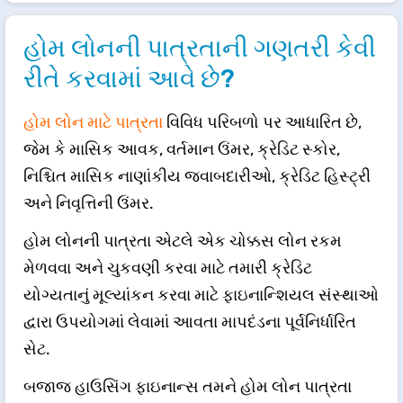
હોમ લોનની પાત્રતાની ગણતરી કેવી
રીતે કરવામાં આવે છે?
હોમ લોન માટે પાત્રતા
વિવિધ પરિબળો પર આધારિત છે,
જેમ કે માસિક આવક, વર્તમાન ઉંમર, ક્રેડિટ સ્કોર,
નિશ્ચિત માસિક નાણાંકીય જવાબદારીઓ, ક્રેડિટ હિસ્ટ્રી
અને નિવૃત્તિની ઉંમર.
હોમ લોનની પાત્રતા એટલે એક ચોક્કસ લોન રકમ
મેળવવા અને ચુકવણી કરવા માટે તમારી ક્રેડિટ
યોગ્યતાનું મૂલ્યાંકન કરવા માટે ફાઇનાન્શિયલ સંસ્થાઓ
દ્વારા ઉપયોગમાં લેવામાં આવતા માપદંડના પૂર્વનિર્ધારિત
સેટ.
બજાજ હાઉસિંગ ફાઇનાન્સ તમને હોમ લોન પાત્રતા