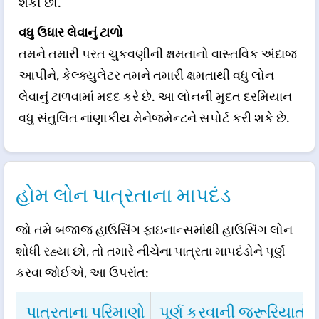
શકો છો.
વધુ ઉધાર લેવાનું ટાળો
તમને તમારી પરત ચુકવણીની ક્ષમતાનો વાસ્તવિક અંદાજ
આપીને, કેલ્ક્યુલેટર તમને તમારી ક્ષમતાથી વધુ લોન
લેવાનું ટાળવામાં મદદ કરે છે. આ લોનની મુદત દરમિયાન
વધુ સંતુલિત નાંણાકીય મેનેજમેન્ટને સપોર્ટ કરી શકે છે.
હોમ લોન પાત્રતાના માપદંડ
જો તમે બજાજ હાઉસિંગ ફાઇનાન્સમાંથી હાઉસિંગ લોન
શોધી રહ્યા છો, તો તમારે નીચેના પાત્રતા માપદંડોને પૂર્ણ
કરવા જોઈએ, આ ઉપરાંત:
પાત્રતાના પરિમાણો
પૂર્ણ કરવાની જરૂરિયાતો