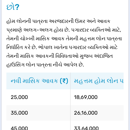
છો?
હોમ લોનની પાત્રતા અરજદારની ઉંમર અને આવક
પ્રમાણે અલગ-અલગ હોય છે. પગારદાર વ્યક્તિઓ માટે,
તેમની ચોખ્ખી માસિક આવક તેમની મહત્તમ લોન પાત્રતા
નિર્ધારિત કરે છે. ભોપાલ ખાતેના પગારદાર વ્યક્તિઓ માટે
તેમની માસિક આવકની વિવિધતાઓ મુજબ અંદાજિત
હાઉસિંગ લોન પાત્રતા નીચે આપેલ છે.
નવી માસિક આવક (₹)
મહત્તમ હોમ લોન પાત્
25,000
18,69,000
35,000
26,16,000
45,000
33,64,000