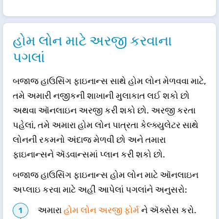
હોમ લોન માટે અરજી કરવાના
પગલાં
બજાજ હાઉસિંગ ફાઇનાન્સ સાથે હોમ લોન મેળવવા માટે,
તમે અમારી નજીકની શાખાની મુલાકાત લઈ શકો છો
અથવા ઑનલાઇન અરજી કરી શકો છો. અરજી કરતા
પહેલાં, તમે અમારા હોમ લોન પાત્રતા કેલ્ક્યુલેટર સાથે
લોનની રકમનો અંદાજ મેળવી છો અને તમારા
ફાઇનાન્સને ઍડવાન્સમાં પ્લાન કરી શકો છો.
બજાજ હાઉસિંગ ફાઇનાન્સ હોમ લોન માટે ઑનલાઇન
અપ્લાઇ કરવા માટે અહીં આપેલાં પગલાંને અનુસરો:
અમારા
હોમ લોન અરજી ફોર્મ
ને ઍક્સેસ કરો.