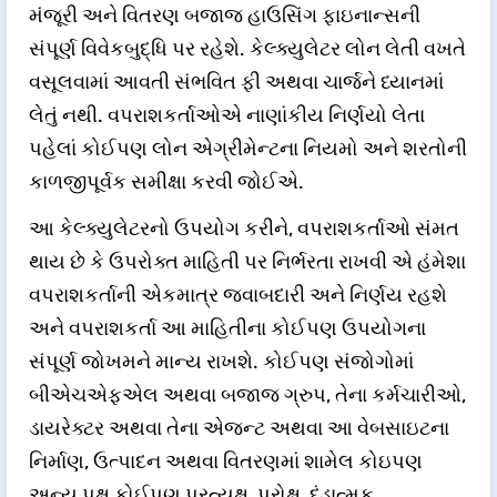
મંજૂરી અને વિતરણ બજાજ હાઉસિંગ ફાઇનાન્સની
સંપૂર્ણ વિવેકબુદ્ધિ પર રહેશે. કેલ્ક્યુલેટર લોન લેતી વખતે
વસૂલવામાં આવતી સંભવિત ફી અથવા ચાર્જને ધ્યાનમાં
લેતું નથી. વપરાશકર્તાઓએ નાણાંકીય નિર્ણયો લેતા
પહેલાં કોઈપણ લોન એગ્રીમેન્ટના નિયમો અને શરતોની
કાળજીપૂર્વક સમીક્ષા કરવી જોઈએ.
આ કેલ્ક્યુલેટરનો ઉપયોગ કરીને, વપરાશકર્તાઓ સંમત
થાય છે કે ઉપરોક્ત માહિતી પર નિર્ભરતા રાખવી એ હંમેશા
વપરાશકર્તાની એકમાત્ર જવાબદારી અને નિર્ણય રહશે
અને વપરાશકર્તા આ માહિતીના કોઈપણ ઉપયોગના
સંપૂર્ણ જોખમને માન્ય રાખશે. કોઈપણ સંજોગોમાં
બીએચએફએલ અથવા બજાજ ગ્રુપ, તેના કર્મચારીઓ,
ડાયરેક્ટર અથવા તેના એજન્ટ અથવા આ વેબસાઇટના
નિર્માણ, ઉત્પાદન અથવા વિતરણમાં શામેલ કોઇપણ
અન્ય પક્ષ કોઈપણ પ્રત્યક્ષ, પરોક્ષ, દંડાત્મક,