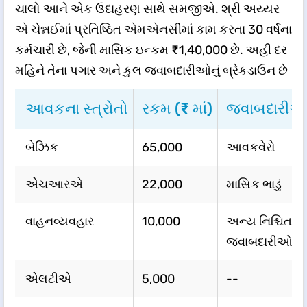
ચાલો આને એક ઉદાહરણ સાથે સમજીએ. શ્રી અય્યર
એ ચેન્નઈમાં પ્રતિષ્ઠિત એમએનસીમાં કામ કરતા 30 વર્ષના
કર્મચારી છે, જેની માસિક ઇન્કમ ₹1,40,000 છે. અહીં દર
મહિને તેના પગાર અને કુલ જવાબદારીઓનું બ્રેકડાઉન છે​
આવકના સ્ત્રોતો
રકમ (₹ માં)
જવાબદારી
બેઝિક
65,000
આવકવેરો
એચઆરએ
22,000
માસિક ભાડું
વાહનવ્યવહાર
10,000
અન્ય નિશ્ચિત
જવાબદારીઓ
એલટીએ
5,000
--