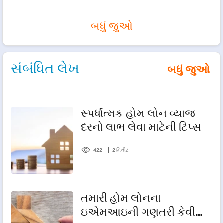
બધું જુઓ
સંબંધિત લેખ
બધું જુઓ
સ્પર્ધાત્મક હોમ લોન વ્યાજ
દરનો લાભ લેવા માટેની ટિપ્સ
422
2 મિનીટ
તમારી હોમ લોનના
ઇએમઆઇની ગણતરી કેવી