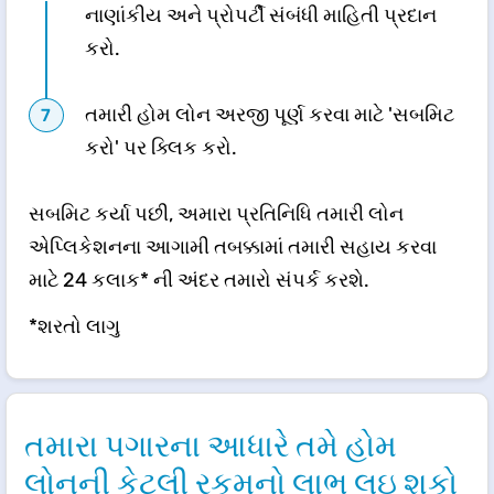
નાણાંકીય અને પ્રોપર્ટી સંબંધી માહિતી પ્રદાન
કરો.
તમારી હોમ લોન અરજી પૂર્ણ કરવા માટે 'સબમિટ
કરો' પર ક્લિક કરો.
સબમિટ કર્યા પછી, અમારા પ્રતિનિધિ તમારી લોન
એપ્લિકેશનના આગામી તબક્કામાં તમારી સહાય કરવા
માટે 24 કલાક* ની અંદર તમારો સંપર્ક કરશે.
*શરતો લાગુ
તમારા પગારના આધારે તમે હોમ
લોનની કેટલી રકમનો લાભ લઇ શકો