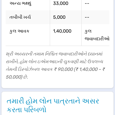
અન્ય ભથ્થું
33,000
--
તબીબી ખર્ચ
5,000
--
કુલ આવક
1,40,000
કુલ
જવાબદારીઓ
શ્રી અય્યરની તમામ નિશ્ચિત જવાબદારીઓને ધ્યાનમાં
રાખીને, હોમ લોન ઇએમઆઇની ચુકવણી માટે ઉપલબ્ધ
તેમની ડિસ્પોઝેબલ આવક ₹ 90,000 (₹ 1,40,000 – ₹
50,000) છે.
તમારી હોમ લોન પાત્રતાને અસર
કરતા પરિબળો