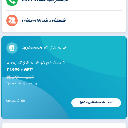
நண்பரை ரெஃபர் செய்யவும்
ஆன்லைன் வீட்டுக் கடன்
உடனடி வீட்டுக் கடன் ஒப்புதல் வெறும்
₹ 1,999 + GST*
₹5,999 + GST
*ரீஃபண்ட் பெற முடியாது
மேலும் அறிக
இப்போது விண்ணப்பியுங்கள்