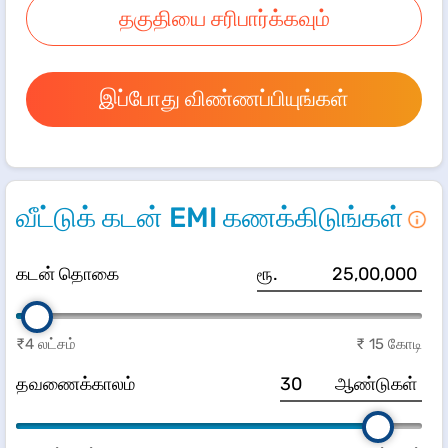
தகுதியை சரிபார்க்கவும்
இப்போது விண்ணப்பியுங்கள்
வீட்டுக் கடன் EMI கணக்கிடுங்கள்
கடன் தொகை
ரூ.
₹4 லட்சம்
₹ 15 கோடி
தவணைக்காலம்
ஆண்டுகள்