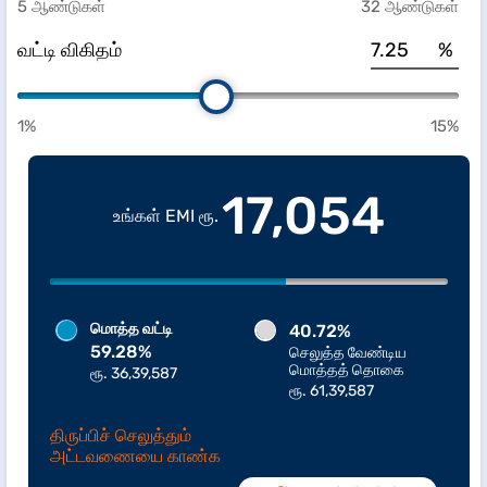
5 ஆண்டுகள்
32 ஆண்டுகள்
வட்டி விகிதம்
%
1%
15%
17,054
உங்கள் EMI ரூ.
மொத்த வட்டி
40.72%
59.28%
செலுத்த வேண்டிய
மொத்தத் தொகை
ரூ. 36,39,587
ரூ. 61,39,587
திருப்பிச் செலுத்தும்
அட்டவணையை காண்க