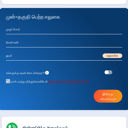
முன்-தகுதி பெற்ற சலுகை
முழுப் பெயர்
*
போன் எண்
*
ஓடிபி
உருவாக்க
*
i
உங்களுக்கு உதவி கிடைக்கிறதா?
நான் படித்து புரிந்துகொண்டேன்
விதிமுறைகள் மற்றும் நிபந்தனைகள்
இப்போது
சரிபார்க்கவும்
விண்ணப்பிக்க அழைக்கவும்