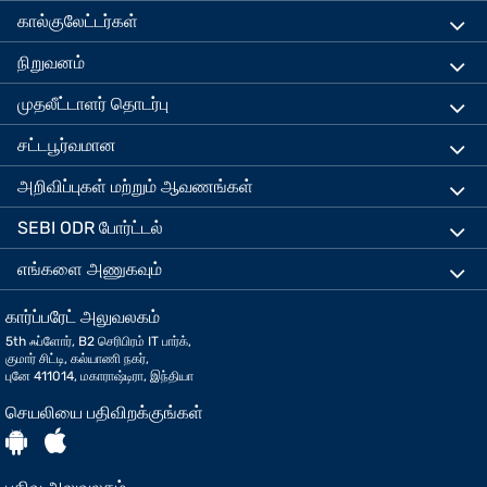
கால்குலேட்டர்கள்
நிறுவனம்
முதலீட்டாளர் தொடர்பு
சட்டபூர்வமான
அறிவிப்புகள் மற்றும் ஆவணங்கள்
SEBI ODR போர்ட்டல்
எங்களை அணுகவும்
கார்ப்பரேட் அலுவலகம்
5th ஃப்ளோர், B2 செரிபிரம் IT பார்க்,
குமார் சிட்டி, கல்யாணி நகர்,
புனே 411014, மகாராஷ்டிரா, இந்தியா
செயலியை பதிவிறக்குங்கள்