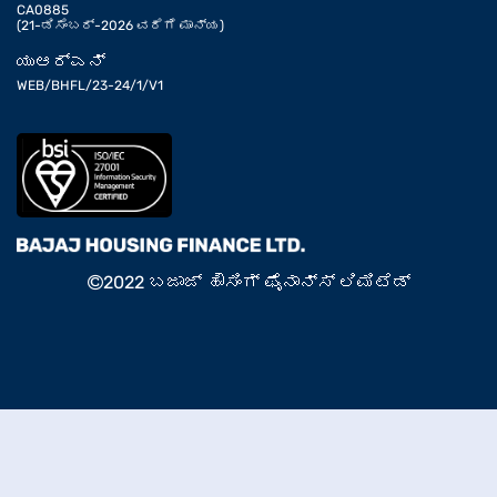
CA0885
(21-ಡಿಸೆಂಬರ್-2026 ವರೆಗೆ ಮಾನ್ಯ)
ಯುಆರ್‌ಎನ್
WEB/BHFL/23-24/1/V1
2022 ಬಜಾಜ್ ಹೌಸಿಂಗ್ ಫೈನಾನ್ಸ್ ಲಿಮಿಟೆಡ್