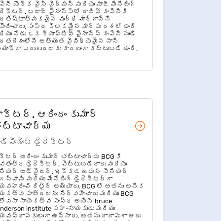
పెనీ యొక్క వైస్ చైర్మన్ మరియు మాజీ మేనేజింగ్
రెక్టర్. బజాజ్ ఫైనాన్స్‌లో రాజీవ్ కంపెనీకి
రతిష్టాత్మకమైన వృద్ధి మార్గాన్ని
పొందించారు. సంస్థ కీలకమైన మార్పు దశలో ఉంది
ియు నేడు ఒక క్యాప్టివ్ ఫైనాన్స్ కంపెనీ నుండి
రతదేశంలోనే అత్యంత వైవిధ్యమైన నాన్
్యాంక్‌గా ఎదుగుదలకు కారణంగా కట్టుబడి ఉంది.
ాక్టర్. ఆరిందం కుమార్
ట్టాచార్య
డిపెండెంట్ డైరెక్టర్
క్టర్ అరిందం కుమార్ భట్టాచార్య BCG కి
వతంత్ర డైరెక్టర్, పెట్టుబడిదారు మరియు
ీనియర్ అడ్వైజర్, ఇక్కడ ఈయన సీనియర్
గస్వామి మరియు మేనేజింగ్ డైరెక్టర్‌గా
యవహరించి రిటైర్ అయ్యారు. BCG లో అతను అనేక
యకత్వ పాత్రలను నిర్వహించారు మరియు BCG
లోచనా నాయకత్వ సంస్థ అయిన bruce
nderson institute సహ-నాయకుడు మరియు
యవస్థాపకులుగా ఉన్నారు. అతను దాదాపుగా ఆరు