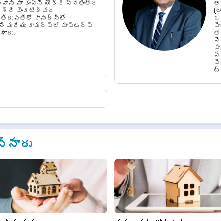
్వామి మా కంపెనీ యొక్క స్వతంత్ర
అజ
 శ్రీ వెంకటేశ్వర
(ఆ
తిరుపతిలో కామర్స్‌లో
ఒక
ని మరియు కామర్స్‌లో మాస్టర్స్
సె
శారు.
తన
సే
సా
పర
సె
ట్
న్నారు