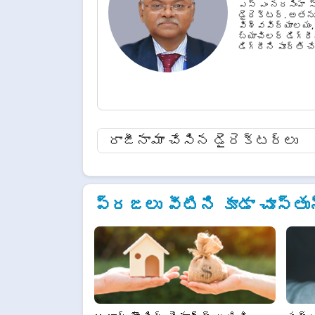
ఎస్ ఎం నరసింహ స
డైరెక్టర్. అతను
విశ్వవిద్యాలయం, 
బ్యాచిలర్ డిగ్రీ
డిగ్రీని పూర్తి చే
రాజీనామా చేసిన డైరెక్టర్లు
ప్రజలు వీటిని కూడా చూస్తు