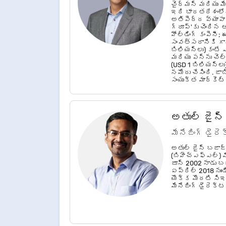
చైర్మన్ మరియు మేన
ఇది భారతదేశంలో
అతిపెద్ద వ్యాప
గ్రూప్'కు చెంది
హోల్డింగ్ కంపెనీ
సంవత్సరానికి గాన
బిలియన్లు) కంటే
మరియు పన్ను చెల్
(USD 1 బిలియన్లు
నమోదు చేసింది. జ
సంయుక్త మార్కెట్ 
బజాజ్ ఫైనాన్స్ మర
మార్చి 31, 2026 న
బిలియన్).
అతుల్ జైన్
మేనేజింగ్ డైర
అతుల్ జైన్ బజాజ్ 
(బిహెచ్ఎఫ్ఎల్) మ
జూన్ 2002 నాడు బజ
ఏప్రిల్ 2018 నుండ
యొక్క మొదటి సిఇఒ
మేనేజింగ్ డైరెక్ట