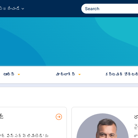
్రదించండి
టూల్స్
మా బ్లాగ్స్
కస్టమర్ పోర్టల
జ్
ర
వ
జ్ ఫిన్‌సర్వ్ లిమిటెడ్'కు
రా