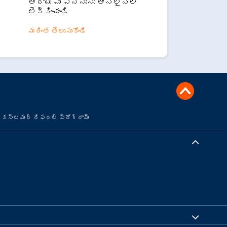
ఆదాయపు పన్నును ఆన్‌లైన్‌లో
లెక్కించండి
మరింత తెలుసుకోండి
కస్టమర్ రిఫరల్ ప్రోగ్రామ్