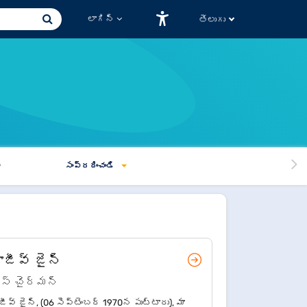
లాగిన్
తెలుగు
్
సంప్రదించండి
ాజీవ్ జైన్
ైస్ చైర్మన్
జీవ్ జైన్, (06 సెప్టెంబర్ 1970న పుట్టారు), మా