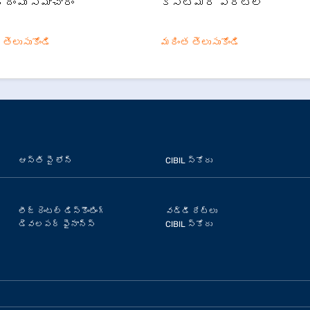
దింపు సమాచారం
కస్టమర్ పోర్టల్
తెలుసుకోండి
మరింత తెలుసుకోండి
ఆస్తి పై లోన్
CIBIL స్కోరు
లీజ్ రెంటల్ డిస్కౌంటింగ్
వడ్డీ రేట్లు
డెవలపర్ ఫైనాన్స్
CIBIL స్కోరు