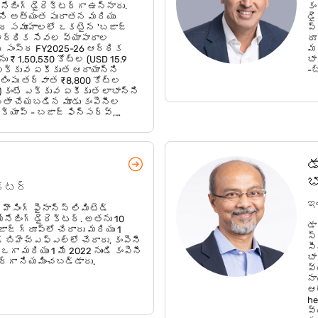
ేజింగ్ డైరెక్టర్‌గా ఉన్నారు.
కం
ని అత్యంత పురాతన మరియు
డై
ార సమూహాలలో ఒకటైన 'బజాజ్
ప్
న ఆర్థిక సేవల వ్యాపారాల
రూ
; ఈ సంస్థ FY2025-26 ఆర్థిక
మర
ు ₹ 1,50,530 కోట్ల (USD 15.9
భా
 ఎక్కువ ఏకీకృత ఆదాయాన్ని
-బ
లింపు తర్వాత ₹8,800 కోట్ల
) కంటే ఎక్కువ ఏకీకృత లాభాన్ని
ాబితా చేయబడిన మూడు కంపెనీల
క్యాప్ - బజాజ్ ఫిన్‌సర్వ్,
ియు బజాజ్ హౌసింగ్ ఫైనాన్స్
ాటికి ₹8,20,716 కోట్లు (USD 86.5
డ
భ
ెక్టర్
ఇం
హౌసింగ్ ఫైనాన్స్ లిమిటెడ్
ేనేజింగ్ డైరెక్టర్. అతను 10
డా
ాజ్ గ్రూప్‌లో చేరారు మరియు 1
స్
ి బిహెచ్ఎఫ్ఎల్‌లో చేరారు, కంపెనీ
స
గా మరియు 1 మే 2022 నుండి కంపెనీ
భా
ర్‌గా నియమించబడ్డారు.
వ్
నా
ఆ
he
వ్