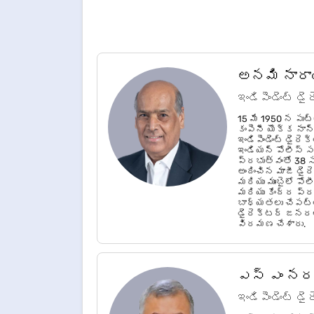
అనమి నారా
ఇండిపెండెంట్ డ
15 మే 1950 న పుట
కంపెనీ యొక్క నాన
ఇండిపెండెంట్ డైర
ఇండియన్ పోలీస్ 
ప్రభుత్వంతో 38 
అందించిన మాజీ డై
మరియు ముంబైలో ప
మరియు కేంద్ర ప
బాధ్యతలు చేపట్
డైరెక్టర్ జనరల్
విరమణ చేశారు.
ఎస్ ఎం నరస
ఇండిపెండెంట్ డ