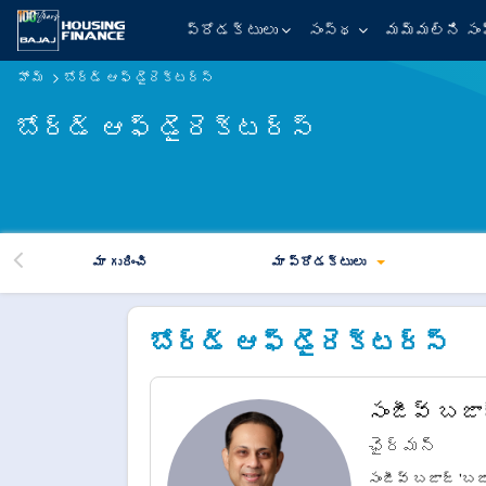
కంపెనీ - డైరెక్టర్ల బోర్డ్
ప్రోడక్టులు
సంస్థ
మమ్మల్ని సంప
హోమ్
బోర్డ్ ఆఫ్ డైరెక్టర్స్
బోర్డ్ ఆఫ్ డైరెక్టర్స్
మా గురించి
మా ప్రోడక్టులు
బోర్డ్ ఆఫ్ డైరెక్టర్స్
సంజీవ్ బజా
ఛైర్మన్
సంజీవ్ బజాజ్ 'బజా