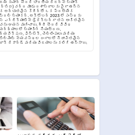
య్ కుమార్ చౌదరి భారతీయ రిజర్వ్ బ్యాంక్
ర్‌బిఐ) వద్ద మూడు దశాబ్దాలకు పైగా ఉన్న
 అద్భుతమైన కెరీర్‌తో ఒక ప్రత్యేక
ంట్రల్ బ్యాంకర్. అక్టోబర్ 2023 లో సంస్థకు
 ఎగ్జిక్యూటివ్ డైరెక్టర్‌గా తన అంకితమైన
వను ఆయన ముగించారు. శ్రీ చౌదరి వివిధ
మర్థ్యాలలో బ్యాంకింగ్ నియంత్రణ,
్యవేక్షణ, ఫిన్‌టెక్, చెల్లింపులు మరియు
టిల్‌మెంట్ వ్యవస్థల రంగాలలో నిరూపితమైన
రాక్ రికార్డ్ మరియు విజయాలను కలిగి ఉన్నారు.